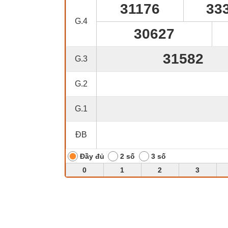
31176
33
G.4
30627
31582
G.3
G.2
G.1
ĐB
0
1
2
3