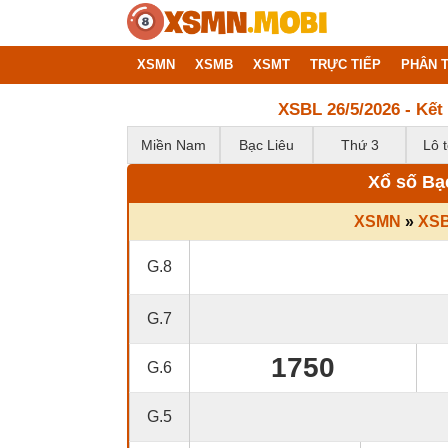
XSMN
XSMB
XSMT
TRỰC TIẾP
PHÂN T
XSBL 26/5/2026 - Kết
Miền Nam
Bạc Liêu
Thứ 3
Lô 
Xổ số Bạ
XSMN
»
XS
G.8
G.7
1750
G.6
G.5