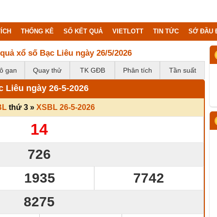
ÍCH
THỐNG KÊ
SỔ KẾT QUẢ
VIETLOTT
TIN TỨC
SỚ ĐẦU 
 quả xổ số Bạc Liêu ngày 26/5/2026
tô gan
Quay thử
TK GĐB
Phân tích
Tần suất
c Liêu ngày 26-5-2026
BL
thứ 3 »
XSBL 26-5-2026
14
726
1935
7742
8275