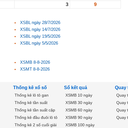
3
9
XSBL ngày 28/7/2026
XSBL ngày 14/7/2026
XSBL ngày 19/5/2026
XSBL ngày 5/5/2026
XSMB 8-8-2026
XSMT 8-8-2026
Thống kê xổ số
Sổ kết quả
Quay 
Thống kê lô tô gan
XSMB 10 ngày
Quay 
Thống kê tần suất
XSMB 30 ngày
Quay 
Thống kê tần suất cặp
XSMB 60 ngày
Quay 
Thống kê đầu đuôi lô tô
XSMB 90 ngày
Quay t
Thống kê 2 số cuối giải
XSMB 100 ngày