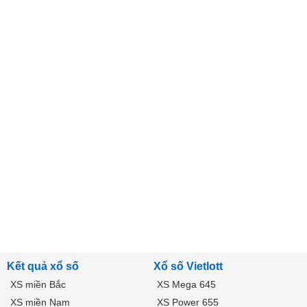
Kết quả xổ số
Xổ số Vietlott
XS miền Bắc
XS Mega 645
XS miền Nam
XS Power 655