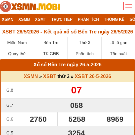
XSMN
XSMB
XSMT
TRỰC TIẾP
PHÂN TÍCH
THỐNG KÊ
SỔ
XSBT 26/5/2026 - Kết quả xổ số Bến Tre ngày 26/5/2026
Miền Nam
Bến Tre
Thứ 3
Lô tô gan
Quay thử
TK GĐB
Phân tích
Tần suất
Xổ số Bến Tre ngày 26-5-2026
XSMN
»
XSBT
thứ 3 »
XSBT 26-5-2026
07
G.8
058
G.7
2750
5258
8959
G.6
3254
G.5