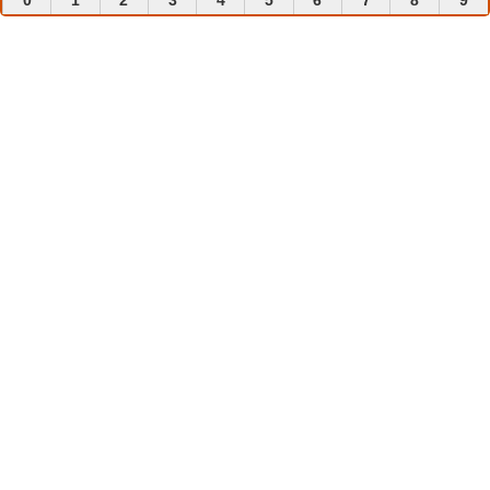
0
1
2
3
4
5
6
7
8
9