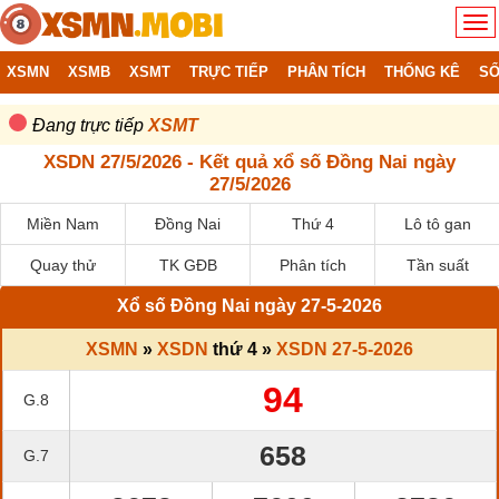
XSMN
XSMB
XSMT
TRỰC TIẾP
PHÂN TÍCH
THỐNG KÊ
SỔ
Đang trực tiếp
XSMT
XSDN 27/5/2026 - Kết quả xổ số Đồng Nai ngày
27/5/2026
Miền Nam
Đồng Nai
Thứ 4
Lô tô gan
Quay thử
TK GĐB
Phân tích
Tần suất
Xổ số Đồng Nai ngày 27-5-2026
XSMN
»
XSDN
thứ 4 »
XSDN 27-5-2026
94
G.8
658
G.7