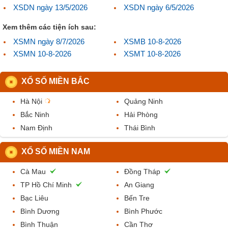
XSDN ngày 13/5/2026
XSDN ngày 6/5/2026
Xem thêm các tiện ích sau:
XSMN ngày 8/7/2026
XSMB 10-8-2026
XSMN 10-8-2026
XSMT 10-8-2026
XỔ SỐ MIỀN BẮC
Hà Nội
Quảng Ninh
Bắc Ninh
Hải Phòng
Nam Định
Thái Bình
XỔ SỐ MIỀN NAM
Cà Mau
Đồng Tháp
TP Hồ Chí Minh
An Giang
Bạc Liêu
Bến Tre
Bình Dương
Bình Phước
Bình Thuận
Cần Thơ