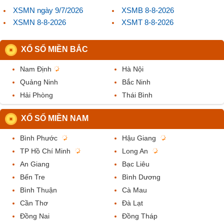
XSMN ngày 9/7/2026
XSMB 8-8-2026
XSMN 8-8-2026
XSMT 8-8-2026
XỔ SỐ MIỀN BẮC
Nam Định
Hà Nội
Quảng Ninh
Bắc Ninh
Hải Phòng
Thái Bình
XỔ SỐ MIỀN NAM
Bình Phước
Hậu Giang
TP Hồ Chí Minh
Long An
An Giang
Bạc Liêu
Bến Tre
Bình Dương
Bình Thuận
Cà Mau
Cần Thơ
Đà Lạt
Đồng Nai
Đồng Tháp