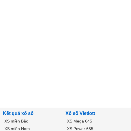
Kết quả xổ số
Xổ số Vietlott
XS miền Bắc
XS Mega 645
XS miền Nam
XS Power 655