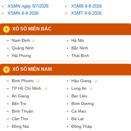
XSMN ngày 9/7/2026
XSMB 8-8-2026
XSMN 8-8-2026
XSMT 8-8-2026
XỔ SỐ MIỀN BẮC
Nam Định
Hà Nội
Quảng Ninh
Bắc Ninh
Hải Phòng
Thái Bình
XỔ SỐ MIỀN NAM
Bình Phước
Hậu Giang
TP Hồ Chí Minh
Long An
An Giang
Bạc Liêu
Bến Tre
Bình Dương
Bình Thuận
Cà Mau
Cần Thơ
Đà Lạt
Đồng Nai
Đồng Tháp