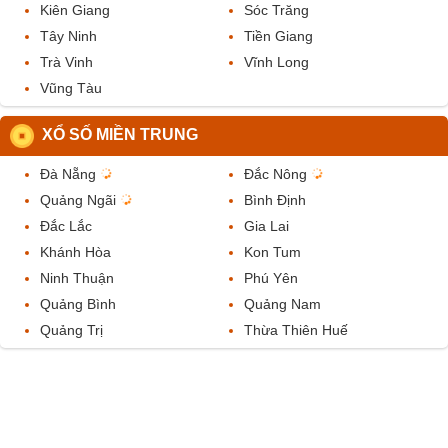
Kiên Giang
Sóc Trăng
Tây Ninh
Tiền Giang
Trà Vinh
Vĩnh Long
Vũng Tàu
XỔ SỐ MIỀN TRUNG
Đà Nẵng
Đắc Nông
Quảng Ngãi
Bình Định
Đắc Lắc
Gia Lai
Khánh Hòa
Kon Tum
Ninh Thuận
Phú Yên
Quảng Bình
Quảng Nam
Quảng Trị
Thừa Thiên Huế