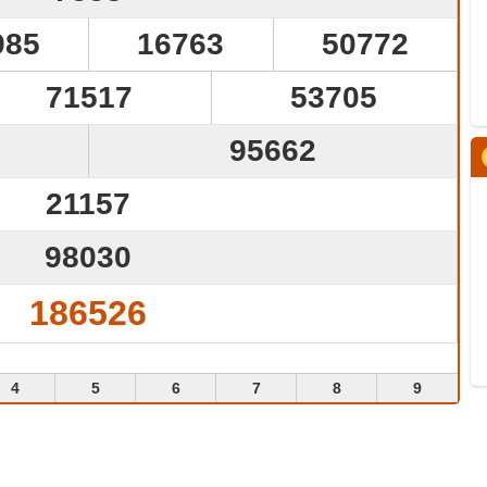
985
16763
50772
71517
53705
95662
21157
98030
186526
4
5
6
7
8
9