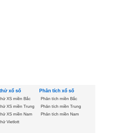
thử xổ số
Phân tích xổ số
thử XS miền Bắc
Phân tích miền Bắc
thử XS miền Trung
Phân tích miền Trung
thử XS miền Nam
Phân tích miền Nam
hử Vietlott