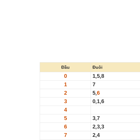
Đầu
Đuôi
0
1,5,8
1
7
2
5,
6
3
0,1,6
4
5
3,7
6
2,3,3
7
2,4