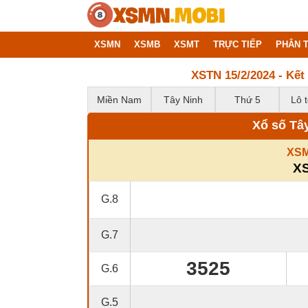
XSMN
XSMB
XSMT
TRỰC TIẾP
PHÂN T
XSTN 15/2/2024 - Kết
Miền Nam
Tây Ninh
Thứ 5
Lô 
Xổ số Tâ
XS
XS
G.8
G.7
3525
G.6
G.5