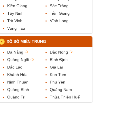
Kiên Giang
Sóc Trăng
Tây Ninh
Tiền Giang
Trà Vinh
Vĩnh Long
Vũng Tàu
XỔ SỐ MIỀN TRUNG
Đà Nẵng
Đắc Nông
Quảng Ngãi
Bình Định
Đắc Lắc
Gia Lai
Khánh Hòa
Kon Tum
Ninh Thuận
Phú Yên
Quảng Bình
Quảng Nam
Quảng Trị
Thừa Thiên Huế