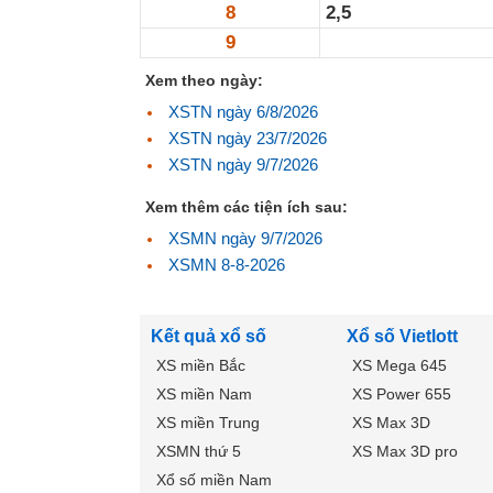
8
2,5
9
Xem theo ngày:
XSTN ngày 6/8/2026
XSTN ngày 23/7/2026
XSTN ngày 9/7/2026
Xem thêm các tiện ích sau:
XSMN ngày 9/7/2026
XSMN 8-8-2026
Kết quả xổ số
Xổ số Vietlott
XS miền Bắc
XS Mega 645
XS miền Nam
XS Power 655
XS miền Trung
XS Max 3D
XSMN thứ 5
XS Max 3D pro
Xổ số miền Nam