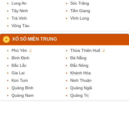
Long An
Sóc Trăng
Tây Ninh
Tiền Giang
Trà Vinh
Vĩnh Long
Vũng Tàu
XỔ SỐ MIỀN TRUNG
Phú Yên
Thừa Thiên Huế
Bình Định
Đà Nẵng
Đắc Lắc
Đắc Nông
Gia Lai
Khánh Hòa
Kon Tum
Ninh Thuận
Quảng Bình
Quảng Ngãi
Quảng Nam
Quảng Trị