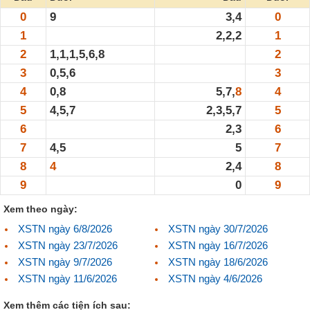
0
9
3,4
0
1
2,2,2
1
2
1,1,1,5,6,8
2
3
0,5,6
3
4
0,8
5,7,
8
4
5
4,5,7
2,3,5,7
5
6
2,3
6
7
4,5
5
7
8
4
2,4
8
9
0
9
Xem theo ngày:
XSTN ngày 6/8/2026
XSTN ngày 30/7/2026
XSTN ngày 23/7/2026
XSTN ngày 16/7/2026
XSTN ngày 9/7/2026
XSTN ngày 18/6/2026
XSTN ngày 11/6/2026
XSTN ngày 4/6/2026
Xem thêm các tiện ích sau: