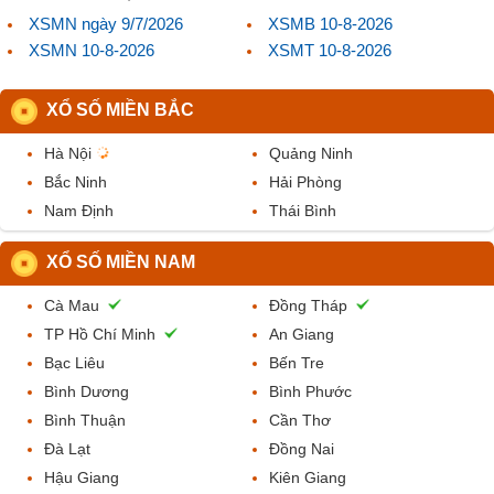
XSMN ngày 9/7/2026
XSMB 10-8-2026
XSMN 10-8-2026
XSMT 10-8-2026
XỔ SỐ MIỀN BẮC
Hà Nội
Quảng Ninh
Bắc Ninh
Hải Phòng
Nam Định
Thái Bình
XỔ SỐ MIỀN NAM
Cà Mau
Đồng Tháp
TP Hồ Chí Minh
An Giang
Bạc Liêu
Bến Tre
Bình Dương
Bình Phước
Bình Thuận
Cần Thơ
Đà Lạt
Đồng Nai
Hậu Giang
Kiên Giang