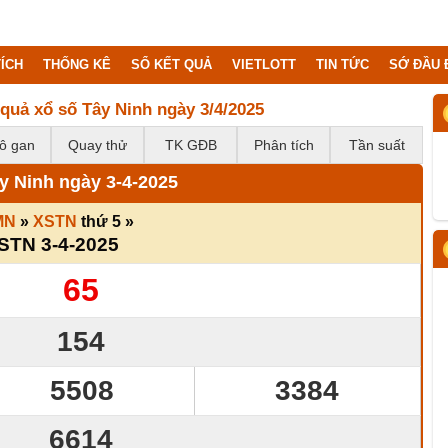
ÍCH
THỐNG KÊ
SỔ KẾT QUẢ
VIETLOTT
TIN TỨC
SỚ ĐẦU 
 quả xổ số Tây Ninh ngày 3/4/2025
tô gan
Quay thử
TK GĐB
Phân tích
Tần suất
y Ninh ngày 3-4-2025
MN
»
XSTN
thứ 5 »
STN 3-4-2025
65
154
5508
3384
6614