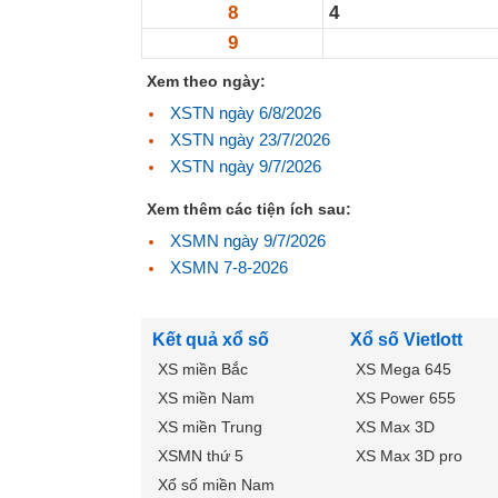
8
4
9
Xem theo ngày:
XSTN ngày 6/8/2026
XSTN ngày 23/7/2026
XSTN ngày 9/7/2026
Xem thêm các tiện ích sau:
XSMN ngày 9/7/2026
XSMN 7-8-2026
Kết quả xổ số
Xổ số Vietlott
XS miền Bắc
XS Mega 645
XS miền Nam
XS Power 655
XS miền Trung
XS Max 3D
XSMN thứ 5
XS Max 3D pro
Xổ số miền Nam