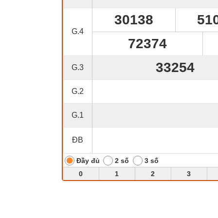
30138
51
G.4
72374
33254
G.3
G.2
G.1
ĐB
0
1
2
3