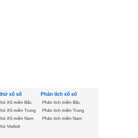
thử xổ số
Phân tích xổ số
thử XS miền Bắc
Phân tích miền Bắc
thử XS miền Trung
Phân tích miền Trung
thử XS miền Nam
Phân tích miền Nam
hử Vietlott