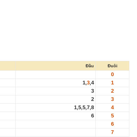
Đầu
Đuôi
0
1,
3
,4
1
3
2
2
3
1,5,5,7,8
4
6
5
6
7