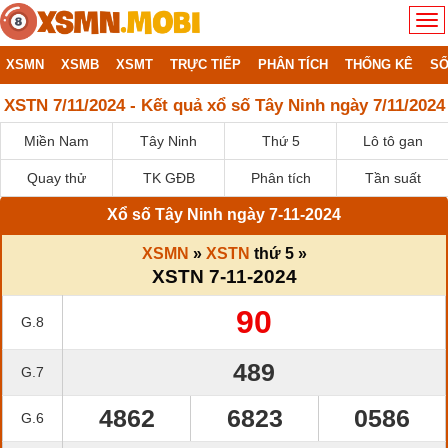
XSMN
XSMB
XSMT
TRỰC TIẾP
PHÂN TÍCH
THỐNG KÊ
SỔ
XSTN 7/11/2024 - Kết quả xổ số Tây Ninh ngày 7/11/2024
Miền Nam
Tây Ninh
Thứ 5
Lô tô gan
Quay thử
TK GĐB
Phân tích
Tần suất
Xổ số Tây Ninh ngày 7-11-2024
XSMN
»
XSTN
thứ 5 »
XSTN 7-11-2024
90
G.8
489
G.7
4862
6823
0586
G.6