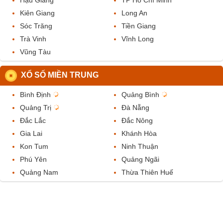
Hậu Giang
TP Hồ Chí Minh
Kiên Giang
Long An
Sóc Trăng
Tiền Giang
Trà Vinh
Vĩnh Long
Vũng Tàu
XỔ SỐ MIỀN TRUNG
Bình Định
Quảng Bình
Quảng Trị
Đà Nẵng
Đắc Lắc
Đắc Nông
Gia Lai
Khánh Hòa
Kon Tum
Ninh Thuận
Phú Yên
Quảng Ngãi
Quảng Nam
Thừa Thiên Huế