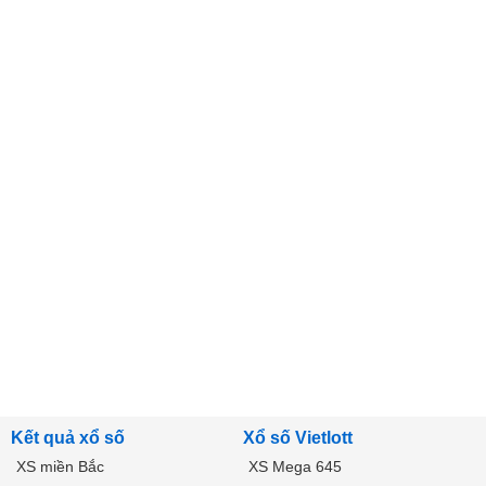
Kết quả xổ số
Xổ số Vietlott
XS miền Bắc
XS Mega 645