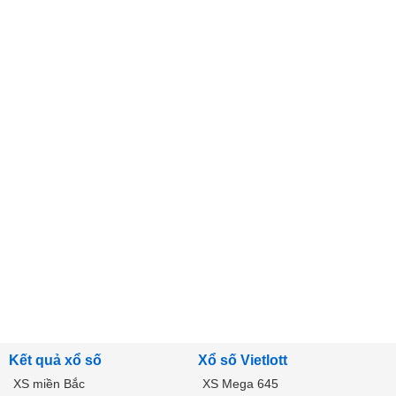
Kết quả xổ số
Xổ số Vietlott
XS miền Bắc
XS Mega 645