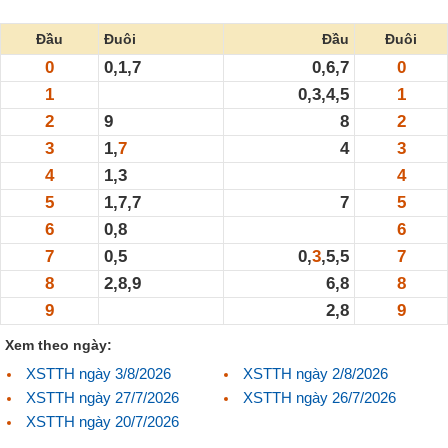
Đầu
Đuôi
Đầu
Đuôi
0
0,1,7
0,6,7
0
1
0,3,4,5
1
2
9
8
2
3
1,
7
4
3
4
1,3
4
5
1,7,7
7
5
6
0,8
6
7
0,5
0,
3
,5,5
7
8
2,8,9
6,8
8
9
2,8
9
Xem theo ngày:
XSTTH ngày 3/8/2026
XSTTH ngày 2/8/2026
XSTTH ngày 27/7/2026
XSTTH ngày 26/7/2026
XSTTH ngày 20/7/2026