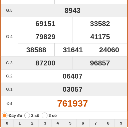
8943
G.5
69151
33582
79829
41175
G.4
38588
31641
24060
87200
96857
G.3
06407
G.2
03057
G.1
761937
ĐB
0
1
2
3
4
5
6
7
8
9