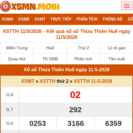
XSMN
XSMB
XSMT
TRỰC TIẾP
PHÂN TÍCH
THỐNG KÊ
SỔ
XSTTH 11/5/2026 - Kết quả xổ số Thừa Thiên Huế ngày
11/5/2026
Miền Trung
Huế
Thứ 2
Lô tô gan
Quay thử
TK GĐB
Phân tích
Tần suất
Xổ số Thừa Thiên Huế ngày 11-5-2026
XSMT
»
XSTTH
thứ 2 »
XSTTH 11-5-2026
02
G.8
292
G.7
0253
3166
6359
G.6