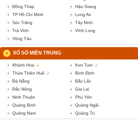
Đồng Tháp
Hậu Giang
TP Hồ Chí Minh
Long An
Sóc Trăng
Tây Ninh
Trà Vinh
Vĩnh Long
Vũng Tàu
XỔ SỐ MIỀN TRUNG
Khánh Hòa
Kon Tum
Thừa Thiên Huế
Bình Định
Đà Nẵng
Đắc Lắc
Đắc Nông
Gia Lai
Ninh Thuận
Phú Yên
Quảng Bình
Quảng Ngãi
Quảng Nam
Quảng Trị