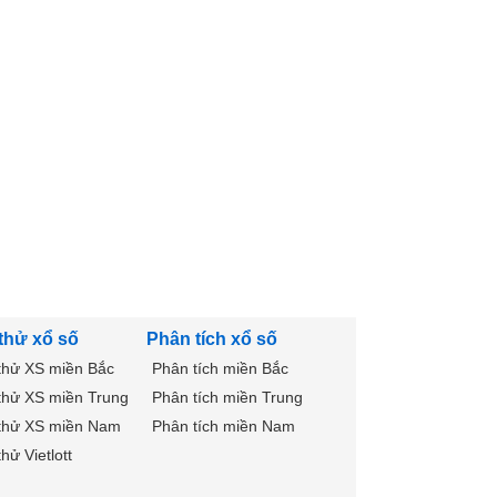
thử xổ số
Phân tích xổ số
thử XS miền Bắc
Phân tích miền Bắc
thử XS miền Trung
Phân tích miền Trung
thử XS miền Nam
Phân tích miền Nam
hử Vietlott