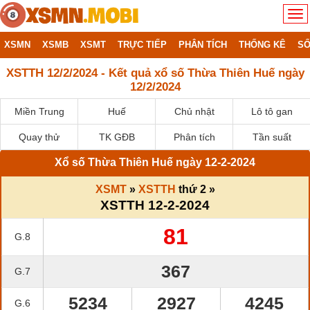
XSMN
XSMB
XSMT
TRỰC TIẾP
PHÂN TÍCH
THỐNG KÊ
SỔ
XSTTH 12/2/2024 - Kết quả xổ số Thừa Thiên Huế ngày
12/2/2024
Miền Trung
Huế
Chủ nhật
Lô tô gan
Quay thử
TK GĐB
Phân tích
Tần suất
Xổ số Thừa Thiên Huế ngày 12-2-2024
XSMT
»
XSTTH
thứ 2 »
XSTTH 12-2-2024
81
G.8
367
G.7
5234
2927
4245
G.6