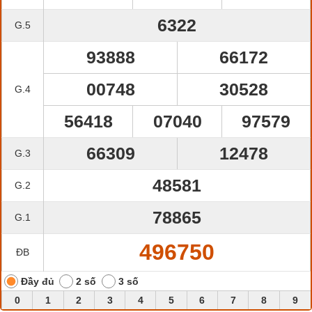
6322
G.5
93888
66172
00748
30528
G.4
56418
07040
97579
66309
12478
G.3
48581
G.2
78865
G.1
496750
ĐB
0
1
2
3
4
5
6
7
8
9