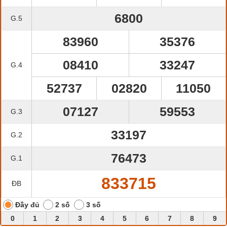
6800
G.5
83960
35376
08410
33247
G.4
52737
02820
11050
07127
59553
G.3
33197
G.2
76473
G.1
833715
ĐB
0
1
2
3
4
5
6
7
8
9