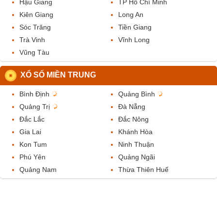
Hậu Giang
TP Hồ Chí Minh
Kiên Giang
Long An
Sóc Trăng
Tiền Giang
Trà Vinh
Vĩnh Long
Vũng Tàu
XỔ SỐ MIỀN TRUNG
Bình Định
Quảng Bình
Quảng Trị
Đà Nẵng
Đắc Lắc
Đắc Nông
Gia Lai
Khánh Hòa
Kon Tum
Ninh Thuận
Phú Yên
Quảng Ngãi
Quảng Nam
Thừa Thiên Huế