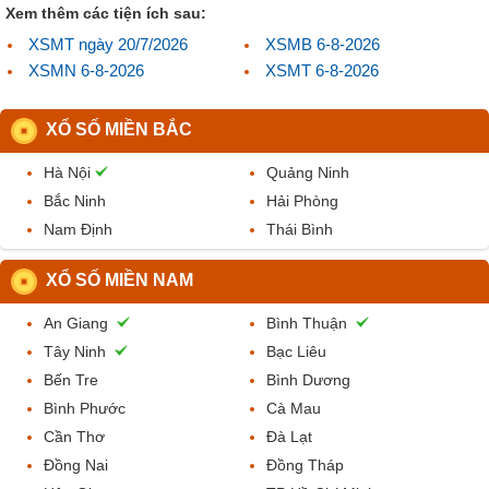
Xem thêm các tiện ích sau:
XSMT ngày 20/7/2026
XSMB 6-8-2026
XSMN 6-8-2026
XSMT 6-8-2026
XỔ SỐ MIỀN BẮC
Hà Nội
Quảng Ninh
Bắc Ninh
Hải Phòng
Nam Định
Thái Bình
XỔ SỐ MIỀN NAM
An Giang
Bình Thuận
Tây Ninh
Bạc Liêu
Bến Tre
Bình Dương
Bình Phước
Cà Mau
Cần Thơ
Đà Lạt
Đồng Nai
Đồng Tháp