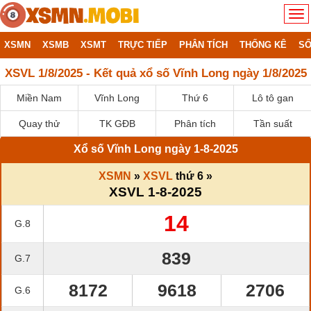
XSMN
XSMB
XSMT
TRỰC TIẾP
PHÂN TÍCH
THỐNG KÊ
SỔ
XSVL 1/8/2025 - Kết quả xổ số Vĩnh Long ngày 1/8/2025
Miền Nam
Vĩnh Long
Thứ 6
Lô tô gan
Quay thử
TK GĐB
Phân tích
Tần suất
Xổ số Vĩnh Long ngày 1-8-2025
XSMN
»
XSVL
thứ 6 »
XSVL 1-8-2025
14
G.8
839
G.7
8172
9618
2706
G.6