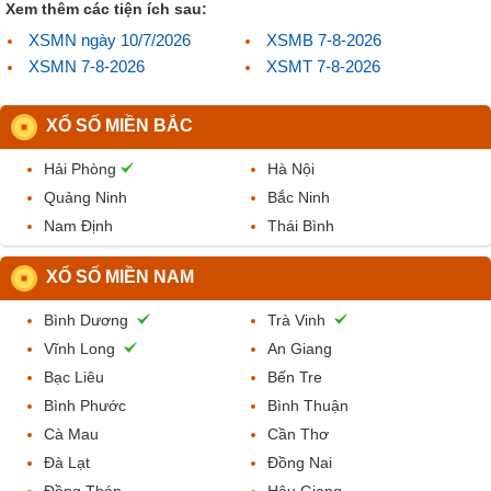
Xem thêm các tiện ích sau:
XSMN ngày 10/7/2026
XSMB 7-8-2026
XSMN 7-8-2026
XSMT 7-8-2026
XỔ SỐ MIỀN BẮC
Hải Phòng
Hà Nội
Quảng Ninh
Bắc Ninh
Nam Định
Thái Bình
XỔ SỐ MIỀN NAM
Bình Dương
Trà Vinh
Vĩnh Long
An Giang
Bạc Liêu
Bến Tre
Bình Phước
Bình Thuận
Cà Mau
Cần Thơ
Đà Lạt
Đồng Nai