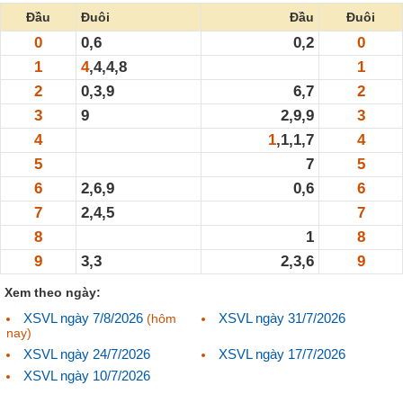
Đầu
Đuôi
Đầu
Đuôi
0
0,6
0,2
0
1
4
,4,4,8
1
2
0,3,9
6,7
2
3
9
2,9,9
3
4
1
,1,1,7
4
5
7
5
6
2,6,9
0,6
6
7
2,4,5
7
8
1
8
9
3,3
2,3,6
9
Xem theo ngày:
XSVL ngày 7/8/2026
XSVL ngày 31/7/2026
(hôm
nay)
XSVL ngày 24/7/2026
XSVL ngày 17/7/2026
XSVL ngày 10/7/2026