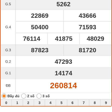
5262
G.5
22869
43666
50400
71593
G.4
76114
41875
48029
87823
81720
G.3
47293
G.2
14174
G.1
260814
ĐB
0
1
2
3
4
5
6
7
8
9