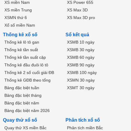
XS miền Nam
XS Power 655
XS miền Trung
XS Max 3D
XSMN thứ 6
XS Max 3D pro
Xổ số miền Nam
Thống kê xổ số
Sổ kết quả
Thống kê lô tô gan
XSMB 10 ngày
Thống kê tần suất
XSMB 30 ngày
Thống kê tần suất cặp
XSMB 60 ngày
Thống kê đầu đuôi lô tô
XSMB 90 ngày
Thống kê 2 số cuối giải ĐB
XSMB 100 ngày
Thống kê GĐB theo tổng
XSMN 30 ngày
Bảng đặc biệt tuần
XSMT 30 ngày
Bảng đặc biệt tháng
Bảng đặc biệt năm
Bảng đặc biệt năm 2026
Quay thử xổ số
Phân tích xổ số
Quay thử XS miền Bắc
Phân tích miền Bắc