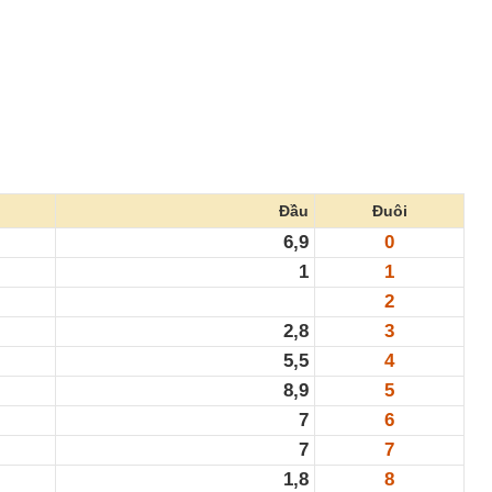
Đầu
Đuôi
6,9
0
1
1
2
2,8
3
5,5
4
8,9
5
7
6
7
7
1,8
8