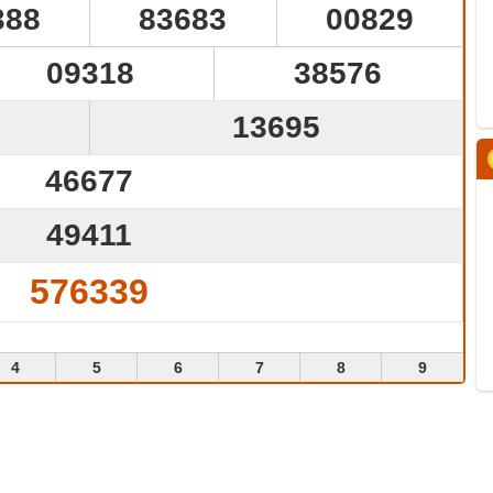
388
83683
00829
09318
38576
13695
46677
49411
576339
4
5
6
7
8
9