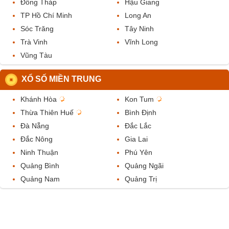
Đồng Tháp
Hậu Giang
TP Hồ Chí Minh
Long An
Sóc Trăng
Tây Ninh
Trà Vinh
Vĩnh Long
Vũng Tàu
XỔ SỐ MIỀN TRUNG
Khánh Hòa
Kon Tum
Thừa Thiên Huế
Bình Định
Đà Nẵng
Đắc Lắc
Đắc Nông
Gia Lai
Ninh Thuận
Phú Yên
Quảng Bình
Quảng Ngãi
Quảng Nam
Quảng Trị