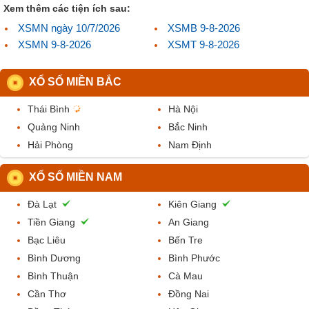
Xem thêm các tiện ích sau:
XSMN ngày 10/7/2026
XSMB 9-8-2026
XSMN 9-8-2026
XSMT 9-8-2026
XỔ SỐ MIỀN BẮC
Thái Bình
Hà Nội
Quảng Ninh
Bắc Ninh
Hải Phòng
Nam Định
XỔ SỐ MIỀN NAM
Đà Lạt
Kiên Giang
Tiền Giang
An Giang
Bạc Liêu
Bến Tre
Bình Dương
Bình Phước
Bình Thuận
Cà Mau
Cần Thơ
Đồng Nai