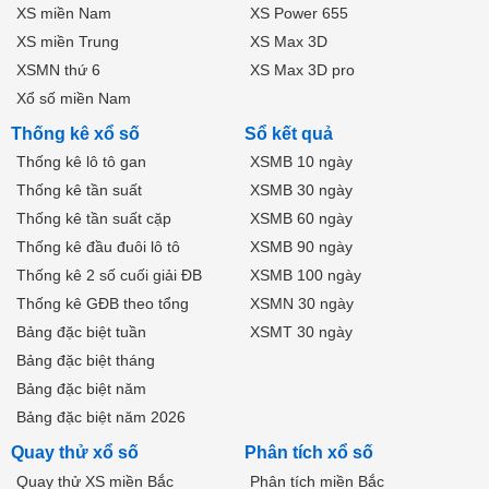
XS miền Nam
XS Power 655
XS miền Trung
XS Max 3D
XSMN thứ 6
XS Max 3D pro
Xổ số miền Nam
Thống kê xổ số
Sổ kết quả
Thống kê lô tô gan
XSMB 10 ngày
Thống kê tần suất
XSMB 30 ngày
Thống kê tần suất cặp
XSMB 60 ngày
Thống kê đầu đuôi lô tô
XSMB 90 ngày
Thống kê 2 số cuối giải ĐB
XSMB 100 ngày
Thống kê GĐB theo tổng
XSMN 30 ngày
Bảng đặc biệt tuần
XSMT 30 ngày
Bảng đặc biệt tháng
Bảng đặc biệt năm
Bảng đặc biệt năm 2026
Quay thử xổ số
Phân tích xổ số
Quay thử XS miền Bắc
Phân tích miền Bắc