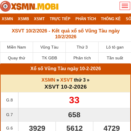
XSMN
XSMB
XSMT
TRỰC TIẾP
PHÂN TÍCH
THỐNG KÊ
SỔ
XSVT 10/2/2026 - Kết quả xổ số Vũng Tàu ngày
10/2/2026
Miền Nam
Vũng Tàu
Thứ 3
Lô tô gan
Quay thử
TK GĐB
Phân tích
Tần suất
Xổ số Vũng Tàu ngày 10-2-2026
XSMN
»
XSVT
thứ 3 »
XSVT 10-2-2026
33
G.8
658
G.7
3929
5612
4729
G.6