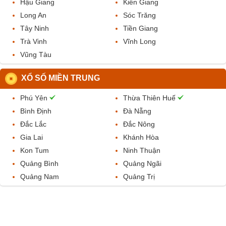
Hậu Giang
Kiên Giang
Long An
Sóc Trăng
Tây Ninh
Tiền Giang
Trà Vinh
Vĩnh Long
Vũng Tàu
XỔ SỐ MIỀN TRUNG
Phú Yên
Thừa Thiên Huế
Bình Định
Đà Nẵng
Đắc Lắc
Đắc Nông
Gia Lai
Khánh Hòa
Kon Tum
Ninh Thuận
Quảng Bình
Quảng Ngãi
Quảng Nam
Quảng Trị