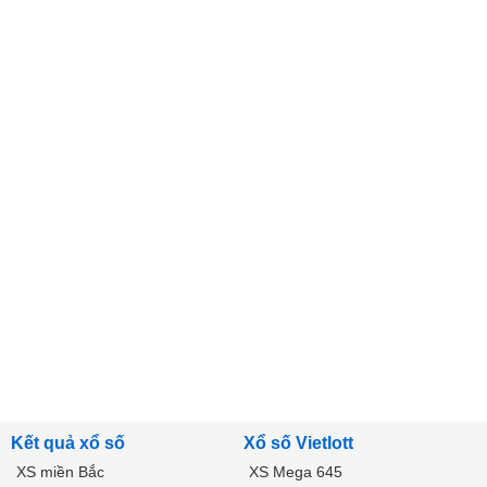
Kết quả xổ số
Xổ số Vietlott
XS miền Bắc
XS Mega 645