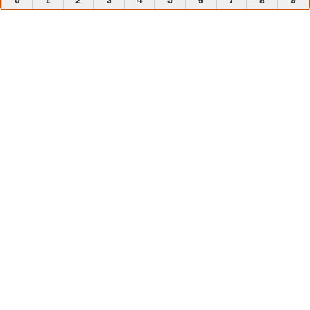
0
1
2
3
4
5
6
7
8
9