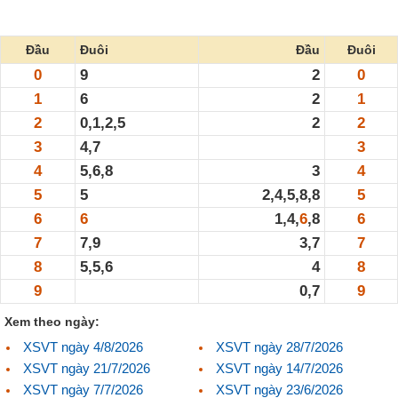
Đầu
Đuôi
Đầu
Đuôi
0
9
2
0
1
6
2
1
2
0,1,2,5
2
2
3
4,7
3
4
5,6,8
3
4
5
5
2,4,5,8,8
5
6
6
1,4,
6
,8
6
7
7,9
3,7
7
8
5,5,6
4
8
9
0,7
9
Xem theo ngày:
XSVT ngày 4/8/2026
XSVT ngày 28/7/2026
XSVT ngày 21/7/2026
XSVT ngày 14/7/2026
XSVT ngày 7/7/2026
XSVT ngày 23/6/2026