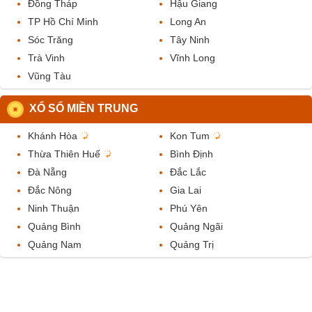
Đồng Tháp
Hậu Giang
TP Hồ Chí Minh
Long An
Sóc Trăng
Tây Ninh
Trà Vinh
Vĩnh Long
Vũng Tàu
XỔ SỐ MIỀN TRUNG
Khánh Hòa
Kon Tum
Thừa Thiên Huế
Bình Định
Đà Nẵng
Đắc Lắc
Đắc Nông
Gia Lai
Ninh Thuận
Phú Yên
Quảng Bình
Quảng Ngãi
Quảng Nam
Quảng Trị