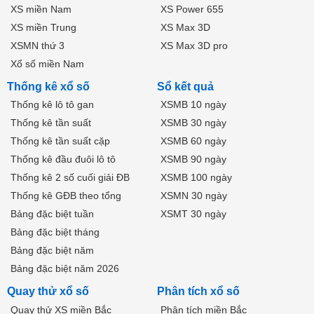
XS miền Nam
XS Power 655
XS miền Trung
XS Max 3D
XSMN thứ 3
XS Max 3D pro
Xổ số miền Nam
Thống kê xổ số
Sổ kết quả
Thống kê lô tô gan
XSMB 10 ngày
Thống kê tần suất
XSMB 30 ngày
Thống kê tần suất cặp
XSMB 60 ngày
Thống kê đầu đuôi lô tô
XSMB 90 ngày
Thống kê 2 số cuối giải ĐB
XSMB 100 ngày
Thống kê GĐB theo tổng
XSMN 30 ngày
Bảng đặc biệt tuần
XSMT 30 ngày
Bảng đặc biệt tháng
Bảng đặc biệt năm
Bảng đặc biệt năm 2026
Quay thử xổ số
Phân tích xổ số
Quay thử XS miền Bắc
Phân tích miền Bắc