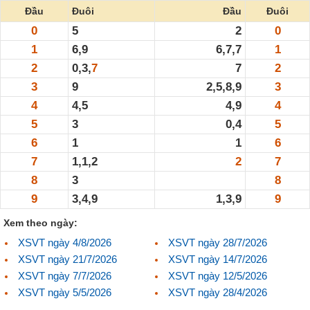
Đầu
Đuôi
Đầu
Đuôi
0
5
2
0
1
6,9
6,7,7
1
2
0,3,
7
7
2
3
9
2,5,8,9
3
4
4,5
4,9
4
5
3
0,4
5
6
1
1
6
7
1,1,2
2
7
8
3
8
9
3,4,9
1,3,9
9
Xem theo ngày:
XSVT ngày 4/8/2026
XSVT ngày 28/7/2026
XSVT ngày 21/7/2026
XSVT ngày 14/7/2026
XSVT ngày 7/7/2026
XSVT ngày 12/5/2026
XSVT ngày 5/5/2026
XSVT ngày 28/4/2026