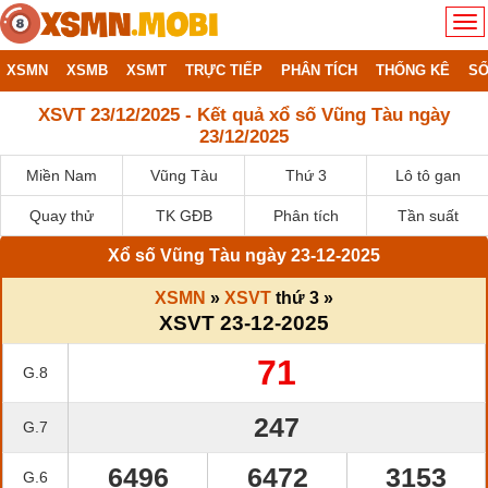
XSMN
XSMB
XSMT
TRỰC TIẾP
PHÂN TÍCH
THỐNG KÊ
SỔ
XSVT 23/12/2025 - Kết quả xổ số Vũng Tàu ngày
23/12/2025
Miền Nam
Vũng Tàu
Thứ 3
Lô tô gan
Quay thử
TK GĐB
Phân tích
Tần suất
Xổ số Vũng Tàu ngày 23-12-2025
XSMN
»
XSVT
thứ 3 »
XSVT 23-12-2025
71
G.8
247
G.7
6496
6472
3153
G.6