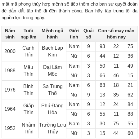
mật mã phong thủy hợp mệnh sẽ tiếp thêm cho bạn sự quyết đoán
để dẫn dắt tập thể đi đến thành công. Bạn hãy tập trung tối đa
nguồn lực trong ngày.
Năm
Tuổi
Mệnh ngũ
Giới
Quái
Con số may mắn
sinh
nạp âm
hành
tính
số
hôm nay
Nam
9
93
22
75
Canh
Bạch Lạp
2000
Thìn
Kim
Nữ
6
44
12
36
Nam
3
50
11
49
Mậu
Đại Lâm
1988
Thìn
Mộc
Nữ
3
66
46
15
Nam
6
63
18
21
Bính
Sa Trung
1976
Thìn
Thổ
Nữ
9
13
35
62
Nam
9
12
24
84
Giáp
Phú Đăng
1964
Thìn
Hỏa
Nữ
6
55
11
88
Nam
3
30
75
55
Nhâm
Trường Lưu
1952
Thìn
Thủy
Nữ
3
15
44
60