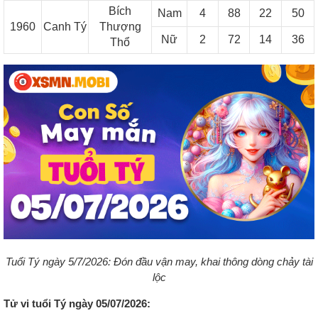
Bích
Nam
4
88
22
50
1960
Canh Tý
Thượng
Nữ
2
72
14
36
Thổ
Tuổi Tý ngày 5/7/2026: Đón đầu vận may, khai thông dòng chảy tài
lộc
Tử vi tuổi Tý ngày 05/07/2026: