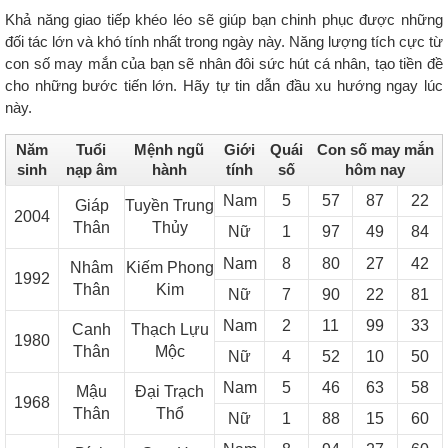
Khả năng giao tiếp khéo léo sẽ giúp bạn chinh phục được những
đối tác lớn và khó tính nhất trong ngày này. Năng lượng tích cực từ
con số may mắn của bạn sẽ nhân đôi sức hút cá nhân, tạo tiền đề
cho những bước tiến lớn. Hãy tự tin dẫn đầu xu hướng ngay lúc
này.
Năm
Tuổi
Mệnh ngũ
Giới
Quái
Con số may mắn
sinh
nạp âm
hành
tính
số
hôm nay
Nam
5
57
87
22
Giáp
Tuyền Trung
2004
Thân
Thủy
Nữ
1
97
49
84
Nam
8
80
27
42
Nhâm
Kiếm Phong
1992
Thân
Kim
Nữ
7
90
22
81
Nam
2
11
99
33
Canh
Thạch Lựu
1980
Thân
Mộc
Nữ
4
52
10
50
Nam
5
46
63
58
Mậu
Đại Trạch
1968
Thân
Thổ
Nữ
1
88
15
60