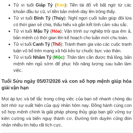
Tử vi tuổi
Giáp Tý
(
Kim
): Tiền tài đổ về bất ngờ từ các
khoản đầu tư cũ, ví tiền bản mệnh dày lên trông thấy.
Tử vi tuổi
Bính Tý
(
Thủy
): Nghỉ ngơi cuối tuần giúp đôi lứa
có thời gian sẻ chia, thấu hiểu và gắn kết tình cảm sâu sắc.
Tử vi tuổi
Mậu Tý
(
Hỏa
): Vận trình sự nghiệp trôi qua êm ả,
bản mệnh có thời gian lên kế hoạch cho tuần mới chu toàn.
Tử vi tuổi
Canh Tý
(
Thổ
): Tránh tham gia vào các cuộc tranh
luận vô bổ trên mạng xã hội kẻo tự chuốc bực vào thân.
Tử vi tuổi
Nhâm Tý
(
Mộc
): Thân tâm cần được thả lỏng, bản
mệnh nên ngủ sớm để phục hồi năng lượng sau tuần làm
việc.
Tuổi Sửu ngày 05/07/2026 và con số hợp mệnh giúp hóa
giải vận hạn
Mọi áp lực và bế tắc trong công việc của bạn sẽ nhanh chóng dịu
bớt nhờ sự xuất hiện của quý nhân hôm nay. Đồng hành cùng con
số hợp mệnh chính là giải pháp phong thủy giúp bạn giữ vững sự
kiên cường và biến nguy thành cơ. Đường tình duyên cũng đón
nhận nhiều tín hiệu rất tích cực.