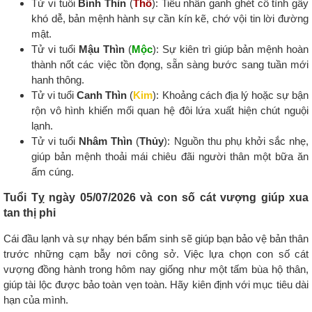
Tử vi tuổi
Bính Thìn
(
Thổ
): Tiểu nhân ganh ghét cố tình gây
khó dễ, bản mệnh hành sự cần kín kẽ, chớ vội tin lời đường
mật.
Tử vi tuổi
Mậu Thìn
(
Mộc
): Sự kiên trì giúp bản mệnh hoàn
thành nốt các việc tồn đọng, sẵn sàng bước sang tuần mới
hanh thông.
Tử vi tuổi
Canh Thìn
(
Kim
): Khoảng cách địa lý hoặc sự bận
rộn vô hình khiến mối quan hệ đôi lứa xuất hiện chút nguội
lạnh.
Tử vi tuổi
Nhâm Thìn
(
Thủy
): Nguồn thu phụ khởi sắc nhẹ,
giúp bản mệnh thoải mái chiêu đãi người thân một bữa ăn
ấm cúng.
Tuổi Tỵ ngày 05/07/2026 và con số cát vượng giúp xua
tan thị phi
Cái đầu lạnh và sự nhạy bén bẩm sinh sẽ giúp bạn bảo vệ bản thân
trước những cạm bẫy nơi công sở. Việc lựa chọn con số cát
vượng đồng hành trong hôm nay giống như một tấm bùa hộ thân,
giúp tài lộc được bảo toàn vẹn toàn. Hãy kiên định với mục tiêu dài
hạn của mình.