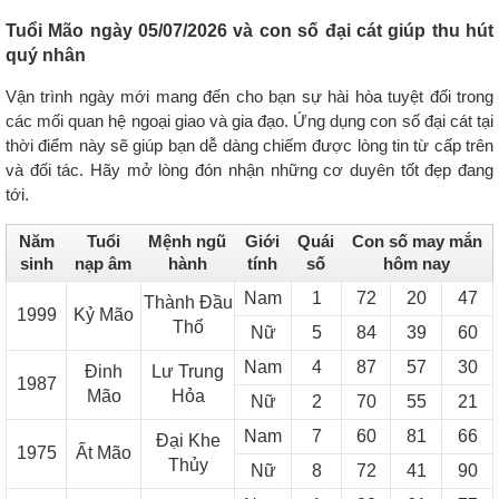
Tuổi Mão ngày 05/07/2026 và con số đại cát giúp thu hút
quý nhân
Vận trình ngày mới mang đến cho bạn sự hài hòa tuyệt đối trong
các mối quan hệ ngoại giao và gia đạo. Ứng dụng con số đại cát tại
thời điểm này sẽ giúp bạn dễ dàng chiếm được lòng tin từ cấp trên
và đối tác. Hãy mở lòng đón nhận những cơ duyên tốt đẹp đang
tới.
Năm
Tuổi
Mệnh ngũ
Giới
Quái
Con số may mắn
sinh
nạp âm
hành
tính
số
hôm nay
Nam
1
72
20
47
Thành Đầu
1999
Kỷ Mão
Thổ
Nữ
5
84
39
60
Nam
4
87
57
30
Đinh
Lư Trung
1987
Mão
Hỏa
Nữ
2
70
55
21
Nam
7
60
81
66
Đại Khe
1975
Ất Mão
Thủy
Nữ
8
72
41
90