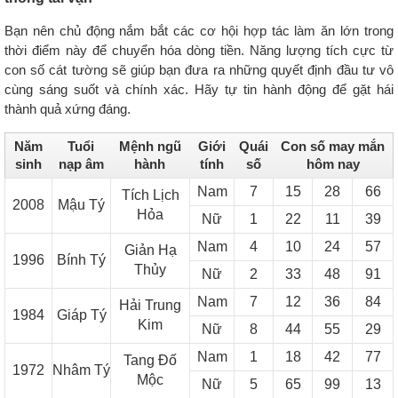
Bạn nên chủ động nắm bắt các cơ hội hợp tác làm ăn lớn trong
thời điểm này để chuyển hóa dòng tiền. Năng lượng tích cực từ
con số cát tường sẽ giúp bạn đưa ra những quyết định đầu tư vô
cùng sáng suốt và chính xác. Hãy tự tin hành động để gặt hái
thành quả xứng đáng.
Năm
Tuổi
Mệnh ngũ
Giới
Quái
Con số may mắn
sinh
nạp âm
hành
tính
số
hôm nay
Nam
7
15
28
66
Tích Lịch
2008
Mậu Tý
Hỏa
Nữ
1
22
11
39
Nam
4
10
24
57
Giản Hạ
1996
Bính Tý
Thủy
Nữ
2
33
48
91
Nam
7
12
36
84
Hải Trung
1984
Giáp Tý
Kim
Nữ
8
44
55
29
Nam
1
18
42
77
Tang Đố
1972
Nhâm Tý
Mộc
Nữ
5
65
99
13