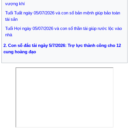
vượng khí
Tuổi Tuất ngày 05/07/2026 và con số bản mệnh giúp bảo toàn
tài sản
Tuổi Hợi ngày 05/07/2026 và con số thần tài giúp rước lộc vào
nhà
2. Con số đắc tài ngày 5/7/2026: Trợ lực thành công cho 12
cung hoàng đạo