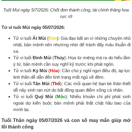
Tuổi Mùi ngày 5/7/2026: Chốt đơn thành công, tài chính thăng hoa
rực rỡ
Tử vi tuổi Mùi ngày 05/07/2026:
Tử vi tuổi
Ất Mùi
(
Kim
): Gia đạo bất an vì những chuyện nhỏ
nhặt, bản mệnh nên nhường nhịn để tránh đẩy mâu thuẫn đi
xa.
Tử vi tuổi
Đinh Mùi
(
Thủy
): Họa từ miệng mà ra do hiểu lầm
ý tứ, bản mệnh cần suy nghĩ kỹ trước khi phát ngôn.
Tử vi tuổi
Kỷ Mùi
(
Hỏa
): Cần chú ý nghỉ ngơi điều độ, áp lực
tinh thần dễ dẫn đến tình trạng mất ngủ về đêm.
Tử vi tuổi
Tân Mùi
(
Thổ
): Các mối quan hệ bạn bè thân thiết
dễ nảy sinh rạn nứt do bất đồng quan điểm sống cá nhân.
Tử vi tuổi
Quý Mùi
(
Mộc
): Nhiều khoản chi phí phát sinh
ngoài dự kiến buộc bản mệnh phải thắt chặt hầu bao của
mình lại.
Tuổi Thân ngày 05/07/2026 và con số may mắn giúp mở
lối thành công