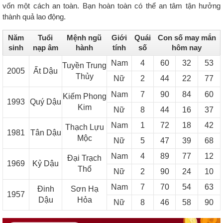
vốn một cách an toàn. Bạn hoàn toàn có thể an tâm tận hưởng
thành quả lao động.
Năm
Tuổi
Mệnh ngũ
Giới
Quái
Con số may mắn
sinh
nạp âm
hành
tính
số
hôm nay
Nam
4
60
32
53
Tuyền Trung
2005
Ất Dậu
Thủy
Nữ
2
44
22
77
Nam
7
90
84
60
Kiếm Phong
1993
Quý Dậu
Kim
Nữ
8
44
16
37
Nam
1
72
18
42
Thạch Lựu
1981
Tân Dậu
Mộc
Nữ
5
47
39
68
Nam
4
89
77
12
Đại Trạch
1969
Kỷ Dậu
Thổ
Nữ
2
90
24
10
Nam
7
70
54
63
Đinh
Sơn Hạ
1957
Dậu
Hỏa
Nữ
8
46
58
90