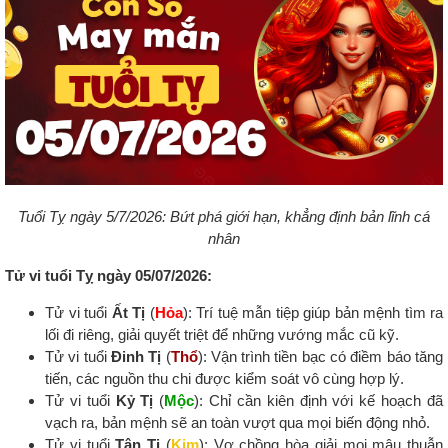
Tuổi Tỵ ngày 5/7/2026: Bứt phá giới hạn, khẳng định bản lĩnh cá
nhân
Tử vi tuổi Tỵ ngày 05/07/2026:
Tử vi tuổi
Ất Tị
(
Hỏa
): Trí tuệ mẫn tiệp giúp bản mệnh tìm ra
lối đi riêng, giải quyết triệt để những vướng mắc cũ kỹ.
Tử vi tuổi
Đinh Tị
(
Thổ
): Vận trình tiền bạc có điềm báo tăng
tiến, các nguồn thu chi được kiểm soát vô cùng hợp lý.
Tử vi tuổi
Kỷ Tị
(
Mộc
): Chỉ cần kiên định với kế hoạch đã
vạch ra, bản mệnh sẽ an toàn vượt qua mọi biến động nhỏ.
Tử vi tuổi
Tân Tị
(
Kim
): Vợ chồng hòa giải mọi mâu thuẫn