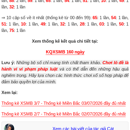
lần,
88
: 2 lần,
59
: 1 lần,
65
: 1 lần,
54
: 1 lần,
51
: 1 lần,
10
: 1 lần,
49
: 1
lần,
32
: 1 lần
⇒ 10 cặp số về ít nhất (thống kê từ 00 đến 99):
65
: 1 lần,
54
: 1 lần,
51
: 1 lần,
10
: 1 lần,
49
: 1 lần,
32
: 1 lần,
28
: 1 lần,
03
: 1 lần,
50
: 1
lần,
75
: 1 lần
Xem thống kê kết quả chi tiết tại:
KQXSMB 160 ngày
Lưu ý:
Những bộ số chỉ mang tính chất tham khảo.
Chơi lô đề là
hành vi vi phạm pháp luật
và có thể dẫn đến những hậu quả
nghiêm trọng. Hãy lựa chọn các hình thức chơi xổ số hợp pháp để
đảm bảo quyền lợi của mình.
Xem lại:
Thống kê XSMB 3/7 - Thống kê Miền Bắc 03/07/2026 đầy đủ nhất
Thống kê XSMB 2/7 - Thống kê Miền Bắc 02/07/2026 đầy đủ nhất
Xem các bài viết của tác giả Cát