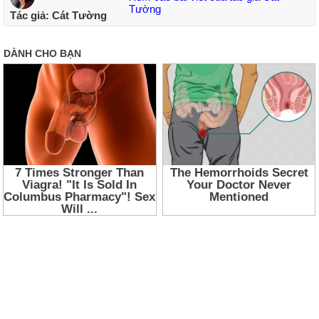
Tường
Tác giả: Cát Tường