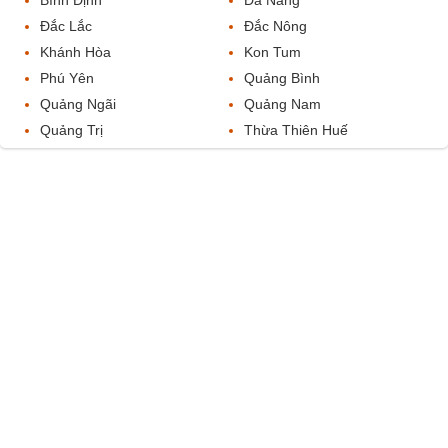
Đắc Lắc
Đắc Nông
Khánh Hòa
Kon Tum
Phú Yên
Quảng Bình
Quảng Ngãi
Quảng Nam
Quảng Trị
Thừa Thiên Huế