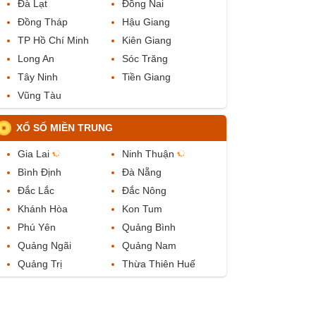
Đà Lạt
Đồng Nai
Đồng Tháp
Hậu Giang
TP Hồ Chí Minh
Kiên Giang
Long An
Sóc Trăng
Tây Ninh
Tiền Giang
Vũng Tàu
XỔ SỐ MIỀN TRUNG
Gia Lai
Ninh Thuận
Bình Định
Đà Nẵng
Đắc Lắc
Đắc Nông
Khánh Hòa
Kon Tum
Phú Yên
Quảng Bình
Quảng Ngãi
Quảng Nam
Quảng Trị
Thừa Thiên Huế