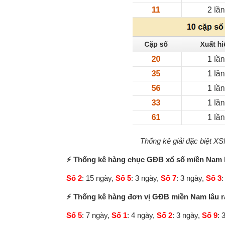
Thống kê giải đặc biệt XS
⚡ Thống kê hàng chục GĐB xổ số miền Nam l
Số 2
: 15 ngày,
Số 5
: 3 ngày,
Số 7
: 3 ngày,
Số 3
:
⚡ Thống kê hàng đơn vị GĐB miền Nam lâu r
Số 5
: 7 ngày,
Số 1
: 4 ngày,
Số 2
: 3 ngày,
Số 9
: 