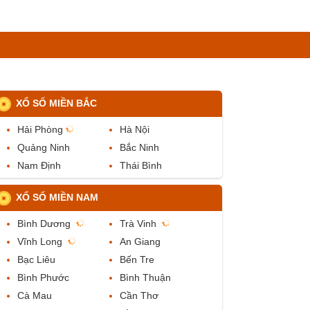
XỔ SỐ MIỀN BẮC
Hải Phòng
Hà Nội
Quảng Ninh
Bắc Ninh
Nam Định
Thái Bình
XỔ SỐ MIỀN NAM
Bình Dương
Trà Vinh
Vĩnh Long
An Giang
Bạc Liêu
Bến Tre
Bình Phước
Bình Thuận
Cà Mau
Cần Thơ