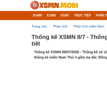
XSMN
XSMB
XSMT
TRỰC TIẾP
PHÂN T
Trang chủ
Phân tích
Phân tích miền Nam
Thống kê XSMN 8/7 - Thống
tiết
Thống kê XSMN 08/07/2026 - Thống kê xổ số 
thống kê miền Nam Thứ 4 gồm ba đài: Đồng