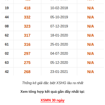
Thống kê giải đặc biệt XSHG lâu ra nhất
Xem tổng hợp kết quả gần đây nhất tại:
XSMN 30 ngày