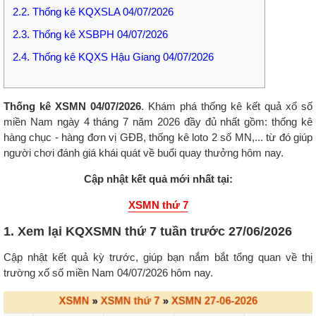
2.2. Thống kê KQXSLA 04/07/2026
2.3. Thống kê XSBPH 04/07/2026
2.4. Thống kê KQXS Hậu Giang 04/07/2026
Thống kê XSMN 04/07/2026
. Khám phá thống kê kết quả xổ số
miền Nam ngày 4 tháng 7 năm 2026 đầy đủ nhất gồm: thống kê
hàng chục - hàng đơn vị GĐB, thống kê loto 2 số MN,... từ đó giúp
người chơi đánh giá khái quát về buổi quay thưởng hôm nay.
Cập nhật kết quả mới nhất tại:
XSMN thứ 7
1. Xem lại KQXSMN thứ 7 tuần trước 27/06/2026
Cập nhật kết quả kỳ trước, giúp bạn nắm bắt tổng quan về thị
trường xổ số miền Nam 04/07/2026 hôm nay.