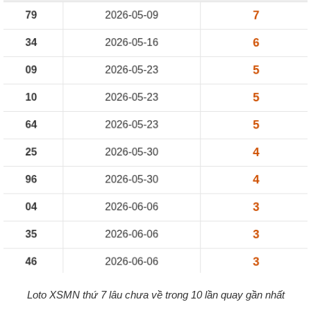
Loto XSMN thứ 7 lâu chưa về trong 10 lần quay gần nhất