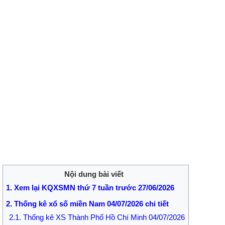
Nội dung bài viết
1. Xem lại KQXSMN thứ 7 tuần trước 27/06/2026
2. Thống kê xổ số miền Nam 04/07/2026 chi tiết
2.1. Thống kê XS Thành Phố Hồ Chí Minh 04/07/2026