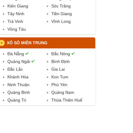
Kiên Giang
Sóc Trăng
Tây Ninh
Tiền Giang
Trà Vinh
Vĩnh Long
Vũng Tàu
XỔ SỐ MIỀN TRUNG
Đà Nẵng
Đắc Nông
Quảng Ngãi
Bình Định
Đắc Lắc
Gia Lai
Khánh Hòa
Kon Tum
Ninh Thuận
Phú Yên
Quảng Bình
Quảng Nam
Quảng Trị
Thừa Thiên Huế