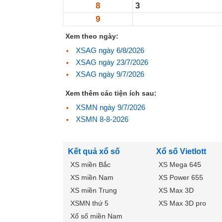
8
3
9
Xem theo ngày:
XSAG ngày 6/8/2026
XSAG ngày 23/7/2026
XSAG ngày 9/7/2026
Xem thêm các tiện ích sau:
XSMN ngày 9/7/2026
XSMN 8-8-2026
Kết quả xổ số
Xổ số Vietlott
XS miền Bắc
XS Mega 645
XS miền Nam
XS Power 655
XS miền Trung
XS Max 3D
XSMN thứ 5
XS Max 3D pro
Xổ số miền Nam