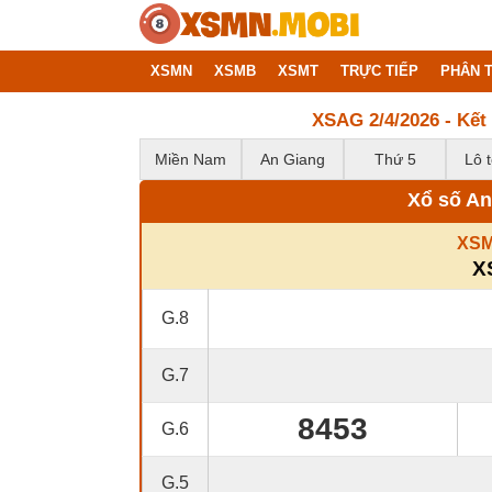
XSMN
XSMB
XSMT
TRỰC TIẾP
PHÂN T
XSAG 2/4/2026 - Kết
Miền Nam
An Giang
Thứ 5
Lô 
Xổ số An
XS
X
G.8
G.7
8453
G.6
G.5