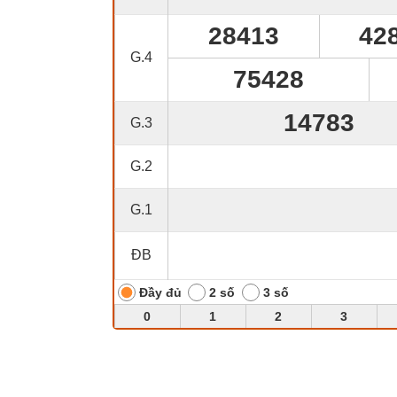
28413
42
G.4
75428
14783
G.3
G.2
G.1
ĐB
0
1
2
3