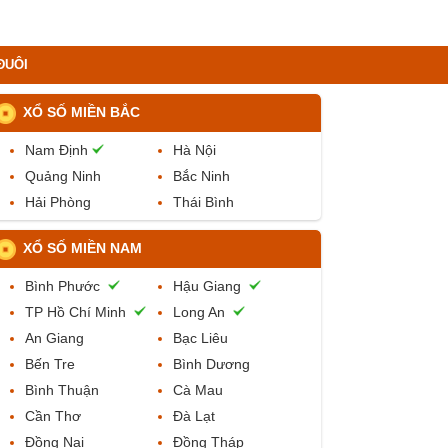
ĐUÔI
XỔ SỐ MIỀN BẮC
Nam Định
Hà Nội
Quảng Ninh
Bắc Ninh
Hải Phòng
Thái Bình
XỔ SỐ MIỀN NAM
Bình Phước
Hậu Giang
TP Hồ Chí Minh
Long An
An Giang
Bạc Liêu
Bến Tre
Bình Dương
Bình Thuận
Cà Mau
Cần Thơ
Đà Lạt
Đồng Nai
Đồng Tháp