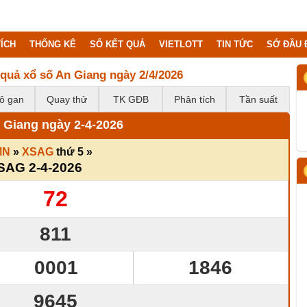
ÍCH
THỐNG KÊ
SỔ KẾT QUẢ
VIETLOTT
TIN TỨC
SỚ ĐẦU 
 quả xổ số An Giang ngày 2/4/2026
tô gan
Quay thử
TK GĐB
Phân tích
Tần suất
 Giang ngày 2-4-2026
MN
»
XSAG
thứ 5 »
SAG 2-4-2026
72
811
0001
1846
9645