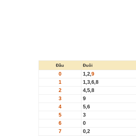
Đầu
Đuôi
0
1,2,
9
1
1,3,6,8
2
4,5,8
3
9
4
5,6
5
3
6
0
7
0,2