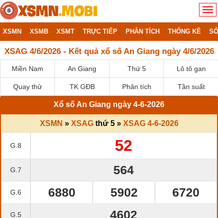
XSMN
XSMB
XSMT
TRỰC TIẾP
PHÂN TÍCH
THỐNG KÊ
SỔ
XSAG 4/6/2026 - Kết quả xổ số An Giang ngày 4/6/2026
Miền Nam
An Giang
Thứ 5
Lô tô gan
Quay thử
TK GĐB
Phân tích
Tần suất
Xổ số An Giang ngày 4-6-2026
XSMN
»
XSAG
thứ 5 »
XSAG 4-6-2026
52
G.8
564
G.7
6880
5902
6720
G.6
4602
G.5