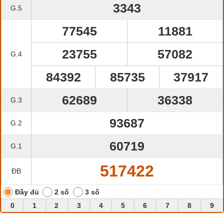
3343
G.5
77545
11881
23755
57082
G.4
84392
85735
37917
62689
36338
G.3
93687
G.2
60719
G.1
517422
ĐB
0
1
2
3
4
5
6
7
8
9