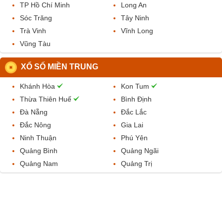
TP Hồ Chí Minh
Long An
Sóc Trăng
Tây Ninh
Trà Vinh
Vĩnh Long
Vũng Tàu
XỔ SỐ MIỀN TRUNG
Khánh Hòa
Kon Tum
Thừa Thiên Huế
Bình Định
Đà Nẵng
Đắc Lắc
Đắc Nông
Gia Lai
Ninh Thuận
Phú Yên
Quảng Bình
Quảng Ngãi
Quảng Nam
Quảng Trị