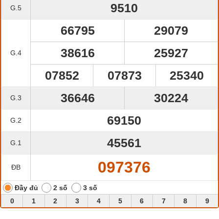
9510
G.5
66795
29079
38616
25927
G.4
07852
07873
25340
36646
30224
G.3
69150
G.2
45561
G.1
097376
ĐB
0
1
2
3
4
5
6
7
8
9