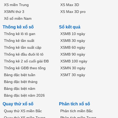
XS miền Trung
XS Max 3D
XSMN thứ 3
XS Max 3D pro
Xổ số miền Nam
Thống kê xổ số
Sổ kết quả
Thống kê lô tô gan
XSMB 10 ngày
Thống kê tần suất
XSMB 30 ngày
Thống kê tần suất cặp
XSMB 60 ngày
Thống kê đầu đuôi lô tô
XSMB 90 ngày
Thống kê 2 số cuối giải ĐB
XSMB 100 ngày
Thống kê GĐB theo tổng
XSMN 30 ngày
Bảng đặc biệt tuần
XSMT 30 ngày
Bảng đặc biệt tháng
Bảng đặc biệt năm
Bảng đặc biệt năm 2026
Quay thử xổ số
Phân tích xổ số
Quay thử XS miền Bắc
Phân tích miền Bắc
Quay thử XS miền Trung
Phân tích miền Trung