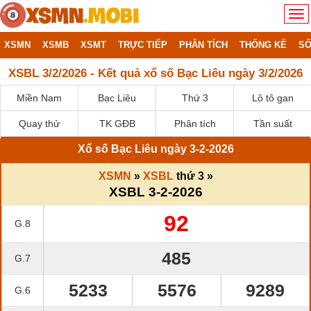
XSMN
XSMB
XSMT
TRỰC TIẾP
PHÂN TÍCH
THỐNG KÊ
SỔ
XSBL 3/2/2026 - Kết quả xổ số Bạc Liêu ngày 3/2/2026
Miền Nam
Bạc Liêu
Thứ 3
Lô tô gan
Quay thử
TK GĐB
Phân tích
Tần suất
Xổ số Bạc Liêu ngày 3-2-2026
XSMN
»
XSBL
thứ 3 »
XSBL 3-2-2026
92
G.8
485
G.7
5233
5576
9289
G.6