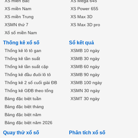
XS miền Bắc
XS Mega 645
XS miền Nam
XS Power 655
XS miền Trung
XS Max 3D
XSMN thứ 7
XS Max 3D pro
Xổ số miền Nam
Thống kê xổ số
Sổ kết quả
Thống kê lô tô gan
XSMB 10 ngày
Thống kê tần suất
XSMB 30 ngày
Thống kê tần suất cặp
XSMB 60 ngày
Thống kê đầu đuôi lô tô
XSMB 90 ngày
Thống kê 2 số cuối giải ĐB
XSMB 100 ngày
Thống kê GĐB theo tổng
XSMN 30 ngày
Bảng đặc biệt tuần
XSMT 30 ngày
Bảng đặc biệt tháng
Bảng đặc biệt năm
Bảng đặc biệt năm 2026
Quay thử xổ số
Phân tích xổ số