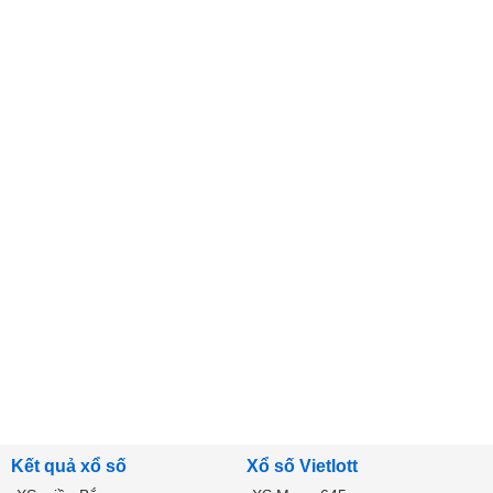
Kết quả xổ số
Xổ số Vietlott