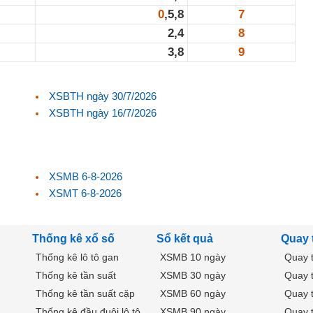
0
,5,8
7
2,4
8
3,8
9
XSBTH ngày 30/7/2026
XSBTH ngày 16/7/2026
XSMB 6-8-2026
XSMT 6-8-2026
Thống kê xổ số
Sổ kết quả
Quay 
Thống kê lô tô gan
XSMB 10 ngày
Quay 
Thống kê tần suất
XSMB 30 ngày
Quay 
Thống kê tần suất cặp
XSMB 60 ngày
Quay 
Thống kê đầu đuôi lô tô
XSMB 90 ngày
Quay t