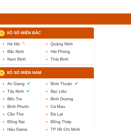
XỔ SỐ MIỀN BẮC
Hà Nội
Quảng Ninh
Bắc Ninh
Hải Phòng
Nam Định
Thái Bình
XỔ SỐ MIỀN NAM
An Giang
Bình Thuận
Tây Ninh
Bạc Liêu
Bến Tre
Bình Dương
Bình Phước
Cà Mau
Cần Thơ
Đà Lạt
Đồng Nai
Đồng Tháp
Hậu Giang
TP Hồ Chí Minh