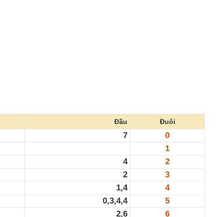
Đầu
Đuôi
7
0
1
4
2
2
3
1,4
4
0,3,4,4
5
2,6
6