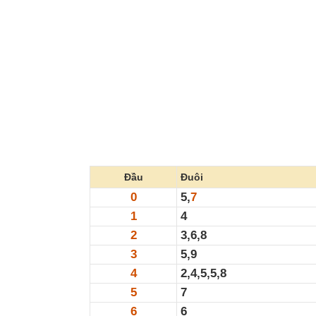
Đầu
Đuôi
0
5,
7
1
4
2
3,6,8
3
5,9
4
2,4,5,5,8
5
7
6
6