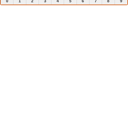
0
1
2
3
4
5
6
7
8
9