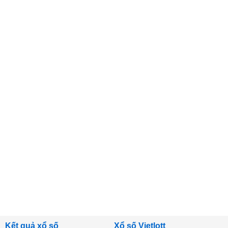
Kết quả xổ số
Xổ số Vietlott