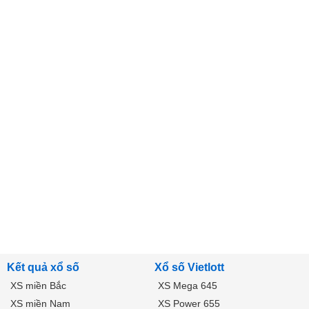
Kết quả xổ số
Xổ số Vietlott
XS miền Bắc
XS Mega 645
XS miền Nam
XS Power 655