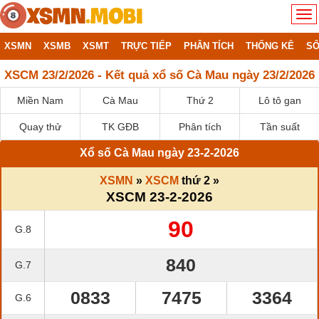
XSMN
XSMB
XSMT
TRỰC TIẾP
PHÂN TÍCH
THỐNG KÊ
SỔ
XSCM 23/2/2026 - Kết quả xổ số Cà Mau ngày 23/2/2026
Miền Nam
Cà Mau
Thứ 2
Lô tô gan
Quay thử
TK GĐB
Phân tích
Tần suất
Xổ số Cà Mau ngày 23-2-2026
XSMN
»
XSCM
thứ 2 »
XSCM 23-2-2026
90
G.8
840
G.7
0833
7475
3364
G.6