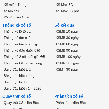
XS miền Trung
XS Max 3D
XSMN thứ 2
XS Max 3D pro
Xổ số miền Nam
Thống kê xổ số
Sổ kết quả
Thống kê lô tô gan
XSMB 10 ngày
Thống kê tần suất
XSMB 30 ngày
Thống kê tần suất cặp
XSMB 60 ngày
Thống kê đầu đuôi lô tô
XSMB 90 ngày
Thống kê 2 số cuối giải ĐB
XSMB 100 ngày
Thống kê GĐB theo tổng
XSMN 30 ngày
Bảng đặc biệt tuần
XSMT 30 ngày
Bảng đặc biệt tháng
Bảng đặc biệt năm
Bảng đặc biệt năm 2026
Quay thử xổ số
Phân tích xổ số
Quay thử XS miền Bắc
Phân tích miền Bắc
Quay thử XS miền Trung
Phân tích miền Trung