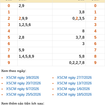
0
2,9
0
1
3,8
1
2
2
,9,9
0,
2
,3,5
2
3
1,2,5,6
3
4
8
4
5
2,8
3,7,8
5
6
3
6
7
5,9
7
8
1,4,5,8,9
5,8
8
9
0,2,2,7,8
9
Xem theo ngày:
XSCM ngày 3/8/2026
XSCM ngày 27/7/2026
XSCM ngày 20/7/2026
XSCM ngày 13/7/2026
XSCM ngày 6/7/2026
XSCM ngày 1/6/2026
XSCM ngày 25/5/2026
XSCM ngày 18/5/2026
Xem thêm các tiện ích sau: