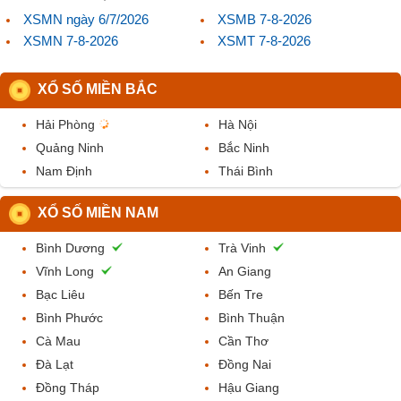
XSMN ngày 6/7/2026
XSMB 7-8-2026
XSMN 7-8-2026
XSMT 7-8-2026
XỔ SỐ MIỀN BẮC
Hải Phòng
Hà Nội
Quảng Ninh
Bắc Ninh
Nam Định
Thái Bình
XỔ SỐ MIỀN NAM
Bình Dương
Trà Vinh
Vĩnh Long
An Giang
Bạc Liêu
Bến Tre
Bình Phước
Bình Thuận
Cà Mau
Cần Thơ
Đà Lạt
Đồng Nai
Đồng Tháp
Hậu Giang