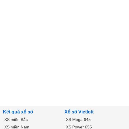
Kết quả xổ số
Xổ số Vietlott
XS miền Bắc
XS Mega 645
XS miền Nam
XS Power 655