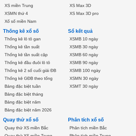
XS miền Trung
XS Max 3D
XSMN thứ 4
XS Max 3D pro
Xổ số miền Nam
Thống kê xổ số
Sổ kết quả
Thống kê lô tô gan
XSMB 10 ngày
Thống kê tần suất
XSMB 30 ngày
Thống kê tần suất cặp
XSMB 60 ngày
Thống kê đầu đuôi lô tô
XSMB 90 ngày
Thống kê 2 số cuối giải ĐB
XSMB 100 ngày
Thống kê GĐB theo tổng
XSMN 30 ngày
Bảng đặc biệt tuần
XSMT 30 ngày
Bảng đặc biệt tháng
Bảng đặc biệt năm
Bảng đặc biệt năm 2026
Quay thử xổ số
Phân tích xổ số
Quay thử XS miền Bắc
Phân tích miền Bắc
Quay thử XS miền Trung
Phân tích miền Trung