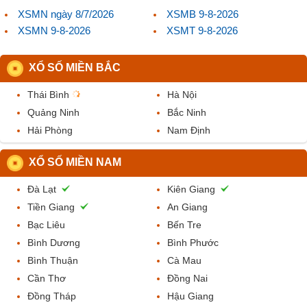
XSMN ngày 8/7/2026
XSMB 9-8-2026
XSMN 9-8-2026
XSMT 9-8-2026
XỔ SỐ MIỀN BẮC
Thái Bình
Hà Nội
Quảng Ninh
Bắc Ninh
Hải Phòng
Nam Định
XỔ SỐ MIỀN NAM
Đà Lạt
Kiên Giang
Tiền Giang
An Giang
Bạc Liêu
Bến Tre
Bình Dương
Bình Phước
Bình Thuận
Cà Mau
Cần Thơ
Đồng Nai
Đồng Tháp
Hậu Giang