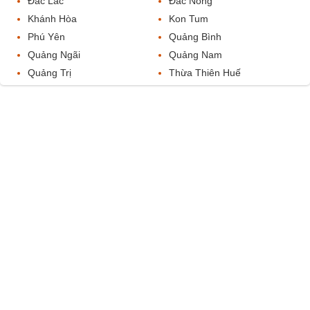
Đắc Lắc
Đắc Nông
Khánh Hòa
Kon Tum
Phú Yên
Quảng Bình
Quảng Ngãi
Quảng Nam
Quảng Trị
Thừa Thiên Huế