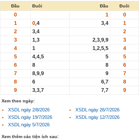
Đầu
Đuôi
Đầu
Đuôi
0
1
0
1
0
,4
3,4
1
2
3,4
2
3
1,3
2,3,9,9
3
4
1
1,2,5,5
4
5
4,4,5
5
5
6
8
8
6
7
8,9,9
9
7
8
6
6,7
8
9
3,3,7
7,7
9
Xem theo ngày:
XSDL ngày 2/8/2026
XSDL ngày 26/7/2026
XSDL ngày 19/7/2026
XSDL ngày 12/7/2026
XSDL ngày 5/7/2026
Xem thêm các tiện ích sau: