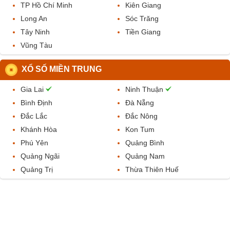
TP Hồ Chí Minh
Kiên Giang
Long An
Sóc Trăng
Tây Ninh
Tiền Giang
Vũng Tàu
XỔ SỐ MIỀN TRUNG
Gia Lai
Ninh Thuận
Bình Định
Đà Nẵng
Đắc Lắc
Đắc Nông
Khánh Hòa
Kon Tum
Phú Yên
Quảng Bình
Quảng Ngãi
Quảng Nam
Quảng Trị
Thừa Thiên Huế