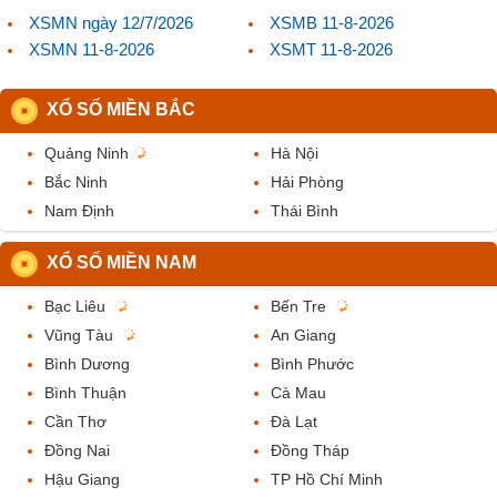
XSMN ngày 12/7/2026
XSMB 11-8-2026
XSMN 11-8-2026
XSMT 11-8-2026
XỔ SỐ MIỀN BẮC
Quảng Ninh
Hà Nội
Bắc Ninh
Hải Phòng
Nam Định
Thái Bình
XỔ SỐ MIỀN NAM
Bạc Liêu
Bến Tre
Vũng Tàu
An Giang
Bình Dương
Bình Phước
Bình Thuận
Cà Mau
Cần Thơ
Đà Lạt
Đồng Nai
Đồng Tháp
Hậu Giang
TP Hồ Chí Minh