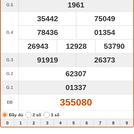
1961
G.5
35442
75049
78436
01354
G.4
26943
12928
53790
91919
26373
G.3
62307
G.2
01337
G.1
355080
ĐB
0
1
2
3
4
5
6
7
8
9