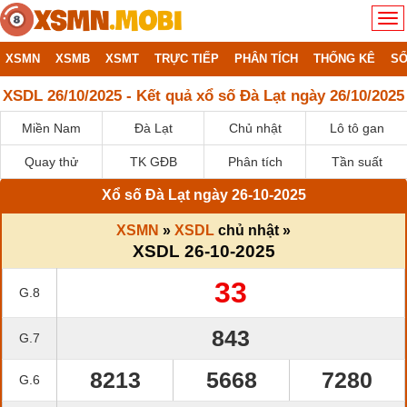
XSMN
XSMB
XSMT
TRỰC TIẾP
PHÂN TÍCH
THỐNG KÊ
SỔ
XSDL 26/10/2025 - Kết quả xổ số Đà Lạt ngày 26/10/2025
Miền Nam
Đà Lạt
Chủ nhật
Lô tô gan
Quay thử
TK GĐB
Phân tích
Tần suất
Xổ số Đà Lạt ngày 26-10-2025
XSMN
»
XSDL
chủ nhật »
XSDL 26-10-2025
33
G.8
843
G.7
8213
5668
7280
G.6