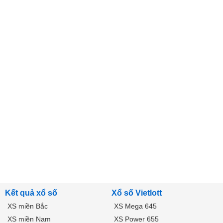
Kết quả xổ số
Xổ số Vietlott
XS miền Bắc
XS Mega 645
XS miền Nam
XS Power 655