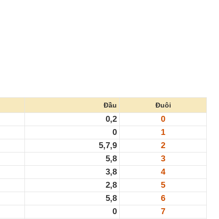
Đầu
Đuôi
0,2
0
0
1
5,7,9
2
5,8
3
3,8
4
2,8
5
5,8
6
0
7