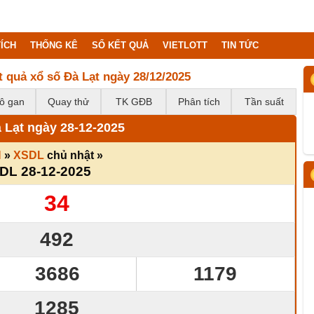
ÍCH
THỐNG KÊ
SỔ KẾT QUẢ
VIETLOTT
TIN TỨC
t quả xổ số Đà Lạt ngày 28/12/2025
tô gan
Quay thử
TK GĐB
Phân tích
Tần suất
 Lạt ngày 28-12-2025
N
»
XSDL
chủ nhật »
DL 28-12-2025
34
492
3686
1179
1285