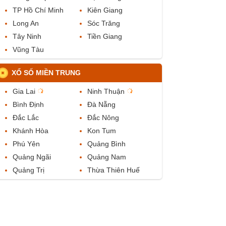
TP Hồ Chí Minh
Kiên Giang
Long An
Sóc Trăng
Tây Ninh
Tiền Giang
Vũng Tàu
XỔ SỐ MIỀN TRUNG
Gia Lai
Ninh Thuận
Bình Định
Đà Nẵng
Đắc Lắc
Đắc Nông
Khánh Hòa
Kon Tum
Phú Yên
Quảng Bình
Quảng Ngãi
Quảng Nam
Quảng Trị
Thừa Thiên Huế