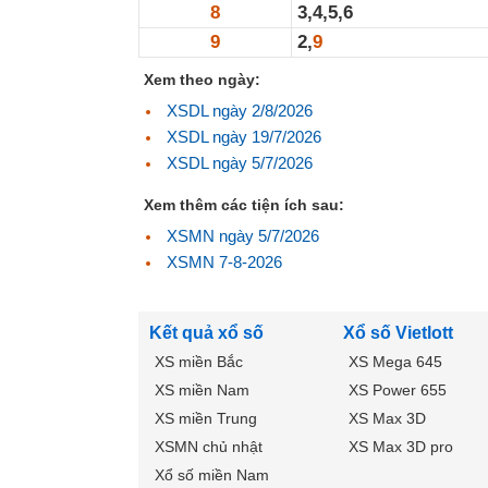
8
3,4,5,6
9
2,
9
Xem theo ngày:
XSDL ngày 2/8/2026
XSDL ngày 19/7/2026
XSDL ngày 5/7/2026
Xem thêm các tiện ích sau:
XSMN ngày 5/7/2026
XSMN 7-8-2026
Kết quả xổ số
Xổ số Vietlott
XS miền Bắc
XS Mega 645
XS miền Nam
XS Power 655
XS miền Trung
XS Max 3D
XSMN chủ nhật
XS Max 3D pro
Xổ số miền Nam