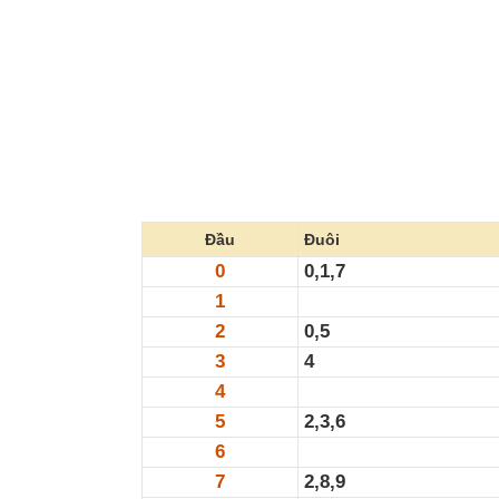
Đầu
Đuôi
0
0,1,7
1
2
0,5
3
4
4
5
2,3,6
6
7
2,8,9