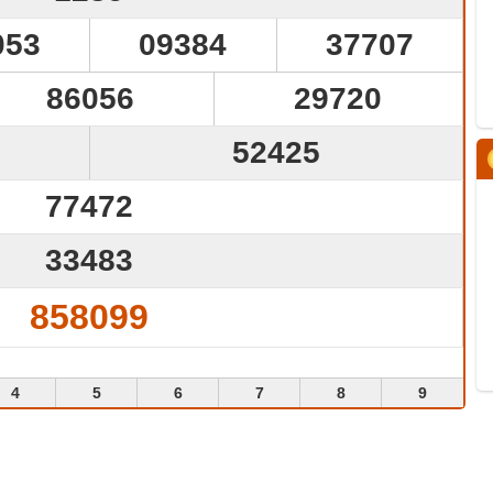
053
09384
37707
86056
29720
52425
77472
33483
858099
4
5
6
7
8
9