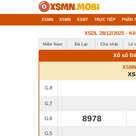
XSMN
XSMB
XSMT
TRỰC TIẾP
PHÂN T
XSDL 28/12/2025 - Kế
Miền Nam
Đà Lạt
Chủ nhật
Lô 
Xổ số Đà
XSM
XS
G.8
G.7
8978
G.6
G.5