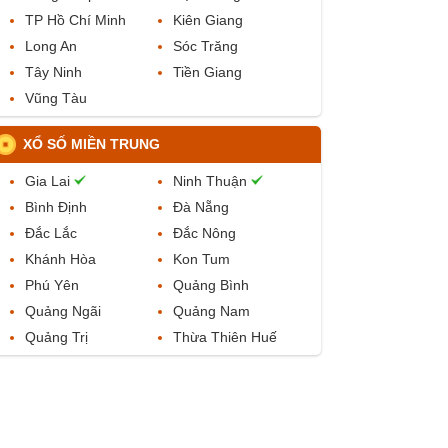
TP Hồ Chí Minh
Kiên Giang
Long An
Sóc Trăng
Tây Ninh
Tiền Giang
Vũng Tàu
XỔ SỐ MIỀN TRUNG
Gia Lai
Ninh Thuận
Bình Định
Đà Nẵng
Đắc Lắc
Đắc Nông
Khánh Hòa
Kon Tum
Phú Yên
Quảng Bình
Quảng Ngãi
Quảng Nam
Quảng Trị
Thừa Thiên Huế