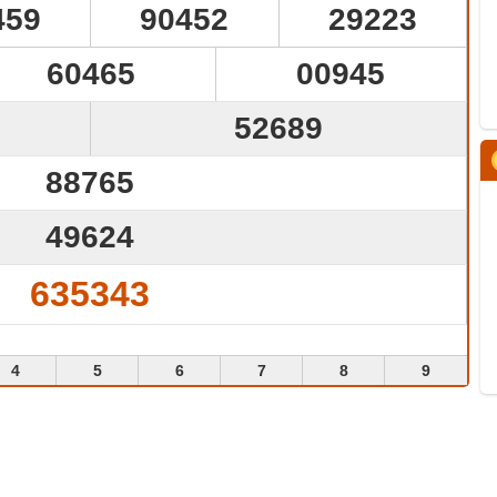
459
90452
29223
60465
00945
52689
88765
49624
635343
4
5
6
7
8
9