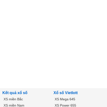
Kết quả xổ số
Xổ số Vietlott
XS miền Bắc
XS Mega 645
XS miền Nam
XS Power 655