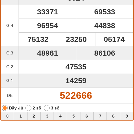
33371
69533
96954
44838
G.4
75132
23250
05174
48961
86106
G.3
47535
G.2
14259
G.1
522666
ĐB
0
1
2
3
4
5
6
7
8
9