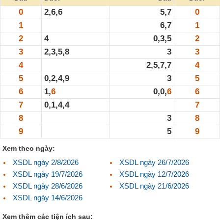
0
2,6,6
5,7
0
1
6,7
1
2
4
0,3,5
2
3
2,3,5,8
3
3
4
2,5,7,7
4
5
0,2,4,9
3
5
6
1,
6
0,0,
6
6
7
0,1,4,4
7
8
3
8
9
5
9
Xem theo ngày:
XSDL ngày 2/8/2026
XSDL ngày 26/7/2026
XSDL ngày 19/7/2026
XSDL ngày 12/7/2026
XSDL ngày 28/6/2026
XSDL ngày 21/6/2026
XSDL ngày 14/6/2026
Xem thêm các tiện ích sau: