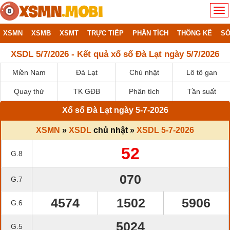
XSMN
XSMB
XSMT
TRỰC TIẾP
PHÂN TÍCH
THỐNG KÊ
SỔ
XSDL 5/7/2026 - Kết quả xổ số Đà Lạt ngày 5/7/2026
Miền Nam
Đà Lạt
Chủ nhật
Lô tô gan
Quay thử
TK GĐB
Phân tích
Tần suất
Xổ số Đà Lạt ngày 5-7-2026
XSMN
»
XSDL
chủ nhật »
XSDL 5-7-2026
52
G.8
070
G.7
4574
1502
5906
G.6
5024
G.5