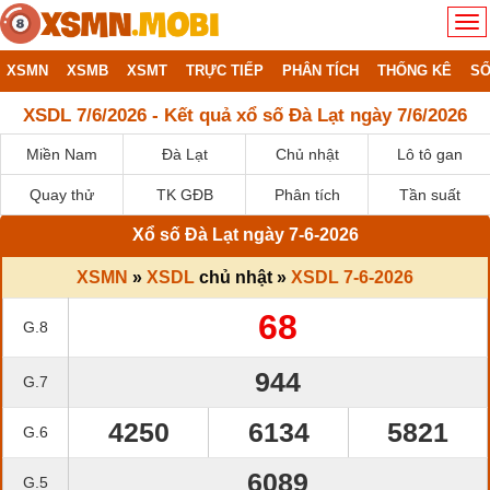
XSMN
XSMB
XSMT
TRỰC TIẾP
PHÂN TÍCH
THỐNG KÊ
SỔ
XSDL 7/6/2026 - Kết quả xổ số Đà Lạt ngày 7/6/2026
Miền Nam
Đà Lạt
Chủ nhật
Lô tô gan
Quay thử
TK GĐB
Phân tích
Tần suất
Xổ số Đà Lạt ngày 7-6-2026
XSMN
»
XSDL
chủ nhật »
XSDL 7-6-2026
68
G.8
944
G.7
4250
6134
5821
G.6
6089
G.5