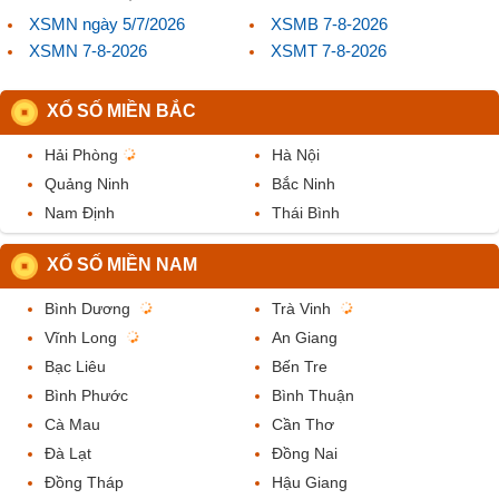
XSMN ngày 5/7/2026
XSMB 7-8-2026
XSMN 7-8-2026
XSMT 7-8-2026
XỔ SỐ MIỀN BẮC
Hải Phòng
Hà Nội
Quảng Ninh
Bắc Ninh
Nam Định
Thái Bình
XỔ SỐ MIỀN NAM
Bình Dương
Trà Vinh
Vĩnh Long
An Giang
Bạc Liêu
Bến Tre
Bình Phước
Bình Thuận
Cà Mau
Cần Thơ
Đà Lạt
Đồng Nai
Đồng Tháp
Hậu Giang