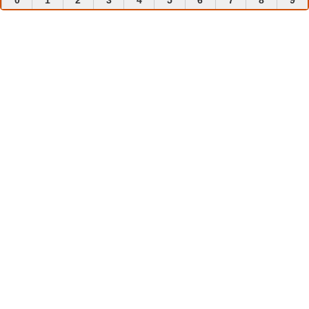
0
1
2
3
4
5
6
7
8
9