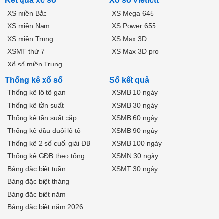
Kết quả xổ số
Xổ số Vietlott
XS miền Bắc
XS Mega 645
XS miền Nam
XS Power 655
XS miền Trung
XS Max 3D
XSMT thứ 7
XS Max 3D pro
Xổ số miền Trung
Thống kê xổ số
Sổ kết quả
Thống kê lô tô gan
XSMB 10 ngày
Thống kê tần suất
XSMB 30 ngày
Thống kê tần suất cặp
XSMB 60 ngày
Thống kê đầu đuôi lô tô
XSMB 90 ngày
Thống kê 2 số cuối giải ĐB
XSMB 100 ngày
Thống kê GĐB theo tổng
XSMN 30 ngày
Bảng đặc biệt tuần
XSMT 30 ngày
Bảng đặc biệt tháng
Bảng đặc biệt năm
Bảng đặc biệt năm 2026