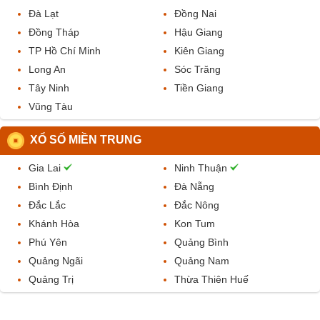
Đà Lạt
Đồng Nai
Đồng Tháp
Hậu Giang
TP Hồ Chí Minh
Kiên Giang
Long An
Sóc Trăng
Tây Ninh
Tiền Giang
Vũng Tàu
XỔ SỐ MIỀN TRUNG
Gia Lai
Ninh Thuận
Bình Định
Đà Nẵng
Đắc Lắc
Đắc Nông
Khánh Hòa
Kon Tum
Phú Yên
Quảng Bình
Quảng Ngãi
Quảng Nam
Quảng Trị
Thừa Thiên Huế