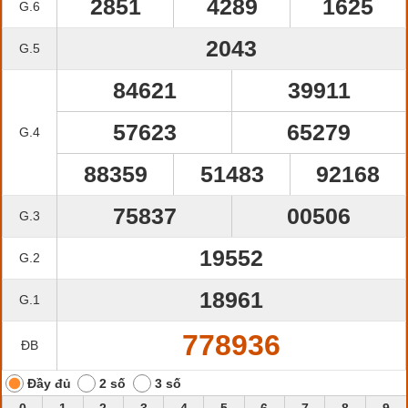
2851
4289
1625
G.6
2043
G.5
84621
39911
57623
65279
G.4
88359
51483
92168
75837
00506
G.3
19552
G.2
18961
G.1
778936
ĐB