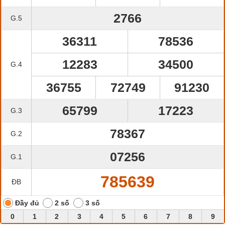
2766
G.5
36311
78536
12283
34500
G.4
36755
72749
91230
65799
17223
G.3
78367
G.2
07256
G.1
785639
ĐB
0
1
2
3
4
5
6
7
8
9