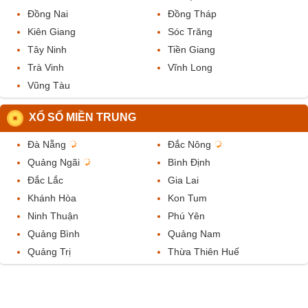
Đồng Nai
Đồng Tháp
Kiên Giang
Sóc Trăng
Tây Ninh
Tiền Giang
Trà Vinh
Vĩnh Long
Vũng Tàu
XỔ SỐ MIỀN TRUNG
Đà Nẵng
Đắc Nông
Quảng Ngãi
Bình Định
Đắc Lắc
Gia Lai
Khánh Hòa
Kon Tum
Ninh Thuận
Phú Yên
Quảng Bình
Quảng Nam
Quảng Trị
Thừa Thiên Huế