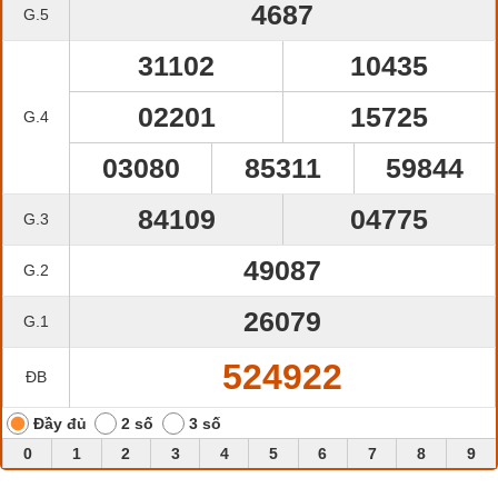
4687
G.5
31102
10435
02201
15725
G.4
03080
85311
59844
84109
04775
G.3
49087
G.2
26079
G.1
524922
ĐB
0
1
2
3
4
5
6
7
8
9