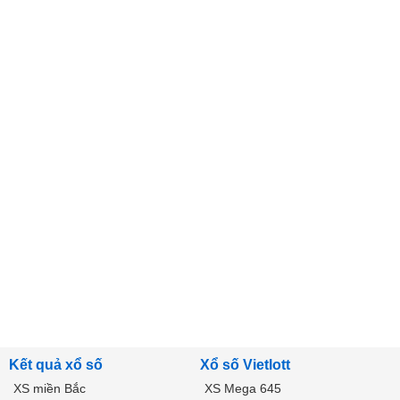
Kết quả xổ số
Xổ số Vietlott
XS miền Bắc
XS Mega 645