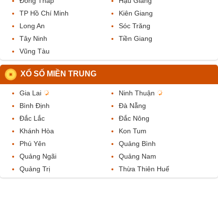
Đồng Tháp
Hậu Giang
TP Hồ Chí Minh
Kiên Giang
Long An
Sóc Trăng
Tây Ninh
Tiền Giang
Vũng Tàu
XỔ SỐ MIỀN TRUNG
Gia Lai
Ninh Thuận
Bình Định
Đà Nẵng
Đắc Lắc
Đắc Nông
Khánh Hòa
Kon Tum
Phú Yên
Quảng Bình
Quảng Ngãi
Quảng Nam
Quảng Trị
Thừa Thiên Huế