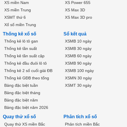
XS miền Nam
XS Power 655
XS miền Trung
XS Max 3D
XSMT thứ 6
XS Max 3D pro
Xổ số miền Trung
Thống kê xổ số
Sổ kết quả
Thống kê lô tô gan
XSMB 10 ngày
Thống kê tần suất
XSMB 30 ngày
Thống kê tần suất cặp
XSMB 60 ngày
Thống kê đầu đuôi lô tô
XSMB 90 ngày
Thống kê 2 số cuối giải ĐB
XSMB 100 ngày
Thống kê GĐB theo tổng
XSMN 30 ngày
Bảng đặc biệt tuần
XSMT 30 ngày
Bảng đặc biệt tháng
Bảng đặc biệt năm
Bảng đặc biệt năm 2026
Quay thử xổ số
Phân tích xổ số
Quay thử XS miền Bắc
Phân tích miền Bắc