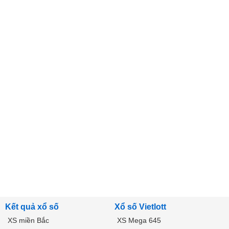
Kết quả xổ số
Xổ số Vietlott
XS miền Bắc
XS Mega 645