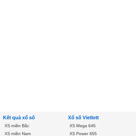
Kết quả xổ số
Xổ số Vietlott
XS miền Bắc
XS Mega 645
XS miền Nam
XS Power 655