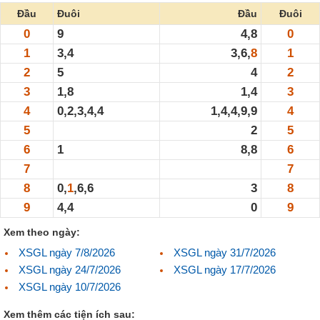
Đầu
Đuôi
Đầu
Đuôi
0
9
4,8
0
1
3,4
3,6,
8
1
2
5
4
2
3
1,8
1,4
3
4
0,2,3,4,4
1,4,4,9,9
4
5
2
5
6
1
8,8
6
7
7
8
0,
1
,6,6
3
8
9
4,4
0
9
Xem theo ngày:
XSGL ngày 7/8/2026
XSGL ngày 31/7/2026
XSGL ngày 24/7/2026
XSGL ngày 17/7/2026
XSGL ngày 10/7/2026
Xem thêm các tiện ích sau: