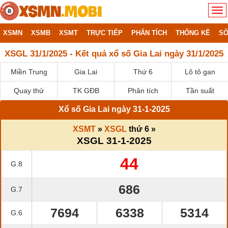
XSMN
XSMB
XSMT
TRỰC TIẾP
PHÂN TÍCH
THỐNG KÊ
SỔ
XSGL 31/1/2025 - Kết quả xổ số Gia Lai ngày 31/1/2025
Miền Trung
Gia Lai
Thứ 6
Lô tô gan
Quay thử
TK GĐB
Phân tích
Tần suất
Xổ số Gia Lai ngày 31-1-2025
XSMT
»
XSGL
thứ 6 »
XSGL 31-1-2025
44
G.8
686
G.7
7694
6338
5314
G.6