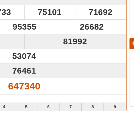
733
75101
71692
95355
26682
81992
53074
76461
647340
4
5
6
7
8
9