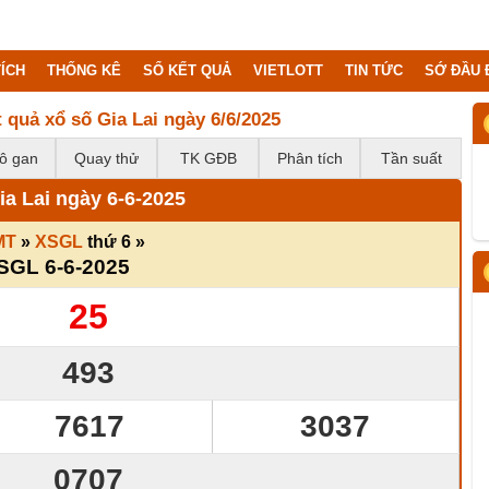
ÍCH
THỐNG KÊ
SỔ KẾT QUẢ
VIETLOTT
TIN TỨC
SỚ ĐẦU 
 quả xổ số Gia Lai ngày 6/6/2025
tô gan
Quay thử
TK GĐB
Phân tích
Tần suất
ia Lai ngày 6-6-2025
MT
»
XSGL
thứ 6 »
SGL 6-6-2025
25
493
7617
3037
0707