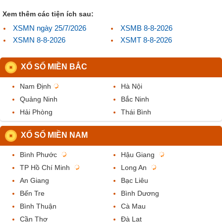
Xem thêm các tiện ích sau:
XSMN ngày 25/7/2026
XSMB 8-8-2026
XSMN 8-8-2026
XSMT 8-8-2026
XỔ SỐ MIỀN BẮC
Nam Định
Hà Nội
Quảng Ninh
Bắc Ninh
Hải Phòng
Thái Bình
XỔ SỐ MIỀN NAM
Bình Phước
Hậu Giang
TP Hồ Chí Minh
Long An
An Giang
Bạc Liêu
Bến Tre
Bình Dương
Bình Thuận
Cà Mau
Cần Thơ
Đà Lạt