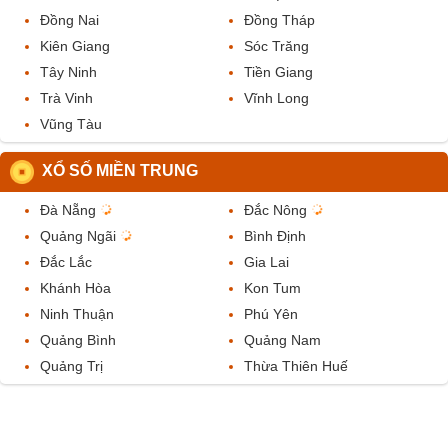
Đồng Nai
Đồng Tháp
Kiên Giang
Sóc Trăng
Tây Ninh
Tiền Giang
Trà Vinh
Vĩnh Long
Vũng Tàu
XỔ SỐ MIỀN TRUNG
Đà Nẵng
Đắc Nông
Quảng Ngãi
Bình Định
Đắc Lắc
Gia Lai
Khánh Hòa
Kon Tum
Ninh Thuận
Phú Yên
Quảng Bình
Quảng Nam
Quảng Trị
Thừa Thiên Huế