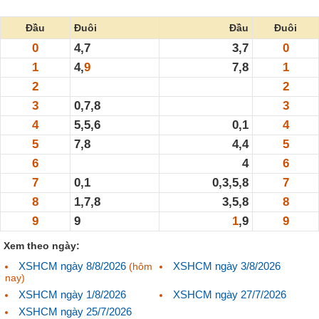
Đầu
Đuôi
Đầu
Đuôi
0
4,7
3,7
0
1
4,
9
7,8
1
2
2
3
0,7,8
3
4
5,5,6
0,1
4
5
7,8
4,4
5
6
4
6
7
0,1
0,3,5,8
7
8
1,7,8
3,5,8
8
9
9
1
,9
9
Xem theo ngày:
XSHCM ngày 8/8/2026
XSHCM ngày 3/8/2026
(hôm
nay)
XSHCM ngày 1/8/2026
XSHCM ngày 27/7/2026
XSHCM ngày 25/7/2026