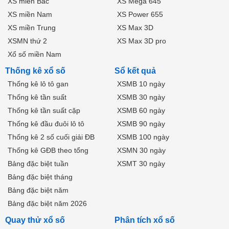
XS miền Bắc
XS Mega 645
XS miền Nam
XS Power 655
XS miền Trung
XS Max 3D
XSMN thứ 2
XS Max 3D pro
Xổ số miền Nam
Thống kê xổ số
Sổ kết quả
Thống kê lô tô gan
XSMB 10 ngày
Thống kê tần suất
XSMB 30 ngày
Thống kê tần suất cặp
XSMB 60 ngày
Thống kê đầu đuôi lô tô
XSMB 90 ngày
Thống kê 2 số cuối giải ĐB
XSMB 100 ngày
Thống kê GĐB theo tổng
XSMN 30 ngày
Bảng đặc biệt tuần
XSMT 30 ngày
Bảng đặc biệt tháng
Bảng đặc biệt năm
Bảng đặc biệt năm 2026
Quay thử xổ số
Phân tích xổ số